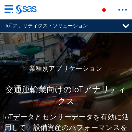
Skip
to
IoTアナリティクス・ソリューション
main
content
業種別アプリケーション
交通運輸業向けのIoTアナリティ
クス
IoTデータとセンサーデータを有効に活
用して、設備資産のパフォーマンスを