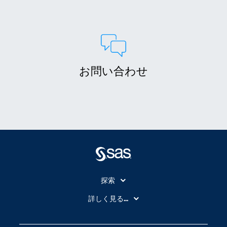
お問い合わせ
探索
My SAS
詳しく見る...
SAS Viya
アナリティクス
SASを選ぶ理由