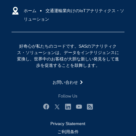
人工知能（AI）
アクセシビリティ
ホーム
クラウド・コンピューティング
交通運輸業向けのIoTアナリティクス・ソ
リューション
イベント
データサイエンス
コミュニティ
デジタル・トランスフォーメーション
サポート
IoT
好奇心が私たちのコードです。SASのアナリティク
ソリューション
ス・ソリューションは、データをインテリジェンスに
変換し、世界中のお客様が大胆な新しい発見をして進
トレーニング
歩を促進することを鼓舞します。
ドキュメンテーション
ニュースルーム
お問い合わせ
ビデオチュートリアル
Follow Us
企業
学生
Facebook
Twitter
LinkedIn
YouTube
RSS
採用・求人情報
Privacy Statement
教職員の皆様へ
ご利用条件