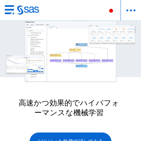
Skip
to
main
content
高速かつ効果的でハイパフォ
ーマンスな機械学習