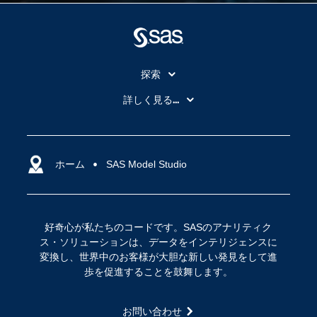
探索
My SAS
詳しく見る...
SAS Viya
アナリティクス
SASを選ぶ理由
人工知能（AI）
アクセシビリティ
ホーム
クラウド・コンピューティング
SAS Model Studio
イベント
データサイエンス
コミュニティ
デジタル・トランスフォーメーション
好奇心が私たちのコードです。SASのアナリティク
サポート
IoT
ス・ソリューションは、データをインテリジェンスに
ソリューション
変換し、世界中のお客様が大胆な新しい発見をして進
歩を促進することを鼓舞します。
トレーニング
ドキュメンテーション
お問い合わせ