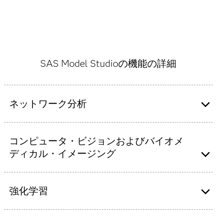
SAS Model Studioの機能の詳細
ネットワーク分析
汎用性の高い一連のネットワーク・アルゴリズムを使
コンピュータ・ビジョンおよびバイオメ
用してデータマイニングと機械学習のアプローチを強
化し、明示的または暗黙的にビジネスデータの一部で
ディカル・イメージング
あるネットワーク（ソーシャル、金融、通信など）の
構造を探索します。
サーバー、エッジ、またはモバイルでのモデル展開で
強化学習
画像を取得して分析します。画像の注釈付けなど、生
物医学画像を分析するためのエンドツーエンドのフロ
ーをサポートします。
Fitted Q-Network、Deep Q-Network、Actor-Criticによる