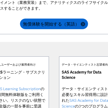
イメント（業務実装）まで、アナリティクスのライフサイクル
スすることができます。
無償体験を開始する（英語）
人ユーザーおよび雇用者向け
データ・サイエンティスト志望者
ASラーニング・サブスクリ
SAS Academy for Data
ション
Science
S Learning Subscription
の
データ・サイエンティス
日間無料体験版をご利用く
必要なスキル習得用に設
さい。リスクのない状態で
れた
SAS Academy for Dat
全版の一部を事前に受講
Science
の3つのプログラム