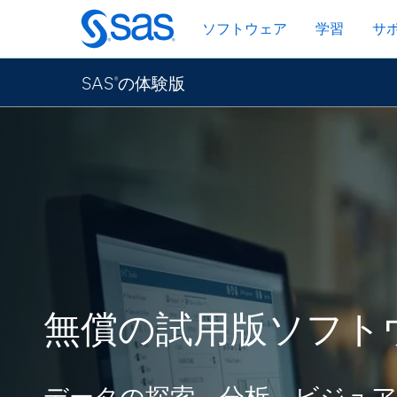
Skip
ソフトウェア
学習
サ
to
main
content
SAS
の体験版
®
無償の試用版ソフト