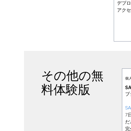
デプロ
アクセ
その他の無
個
料体験版
S
プ
SA
7
だ
完