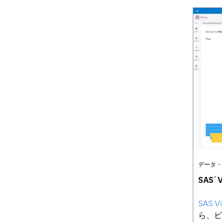
データ・
SAS
V
®
SAS Vi
ら、ビ