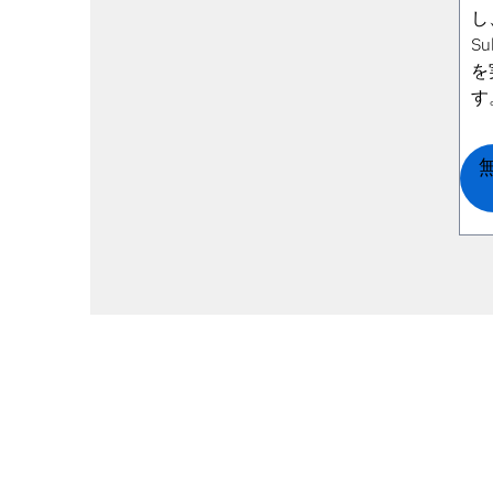
し、
S
を
す