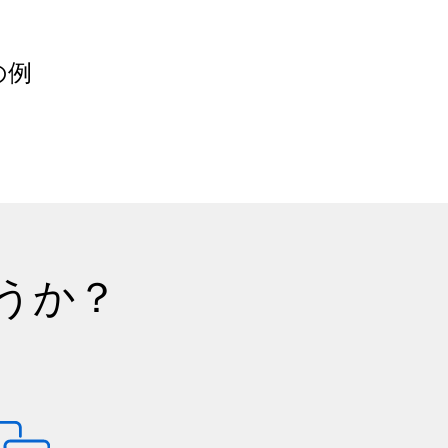
の例
うか？