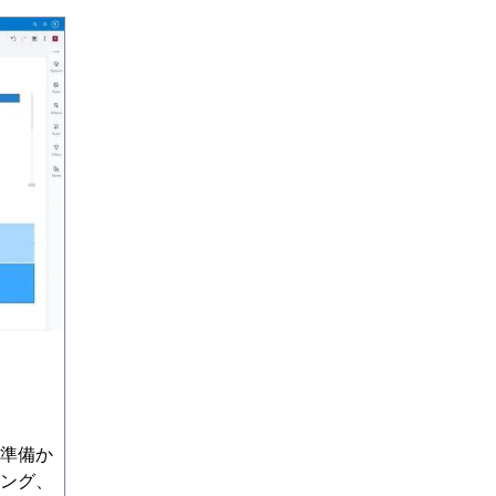
準備か
ング、