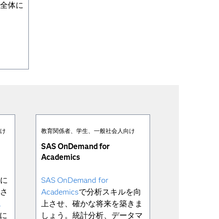
全体に
向け
教育関係者、学生、一般社会人向け
SAS OnDemand for
Academics
トに
SAS OnDemand for
計さ
Academics
で分析スキルを向
a
上させ、確かな将来を築きま
に
しょう。統計分析、データマ