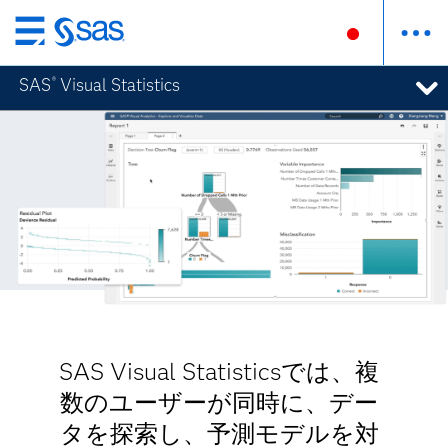
Skip
to
SAS
Visual Statistics
®
main
content
SAS Visual Statisticsでは、複
数のユーザーが同時に、デー
タを探索し、予測モデルを対