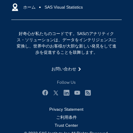
アクセシビリティ
ホーム
クラウド・コンピューティング
SAS Visual Statistics
イベント
データサイエンス
コミュニティ
デジタル・トランスフォーメーション
好奇心が私たちのコードです。SASのアナリティク
サポート
IoT
ス・ソリューションは、データをインテリジェンスに
ソリューション
変換し、世界中のお客様が大胆な新しい発見をして進
歩を促進することを鼓舞します。
トレーニング
ドキュメンテーション
お問い合わせ
ニュースルーム
Follow Us
ビデオチュートリアル
企業
Facebook
Twitter
LinkedIn
YouTube
RSS
学生
Privacy Statement
採用・求人情報
ご利用条件
教職員の皆様へ
Trust Center