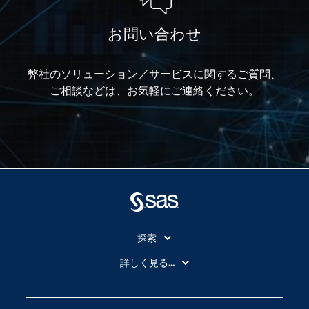
お問い合わせ
弊社のソリューション／サービスに関するご質問、
ご相談などは、お気軽にご連絡ください。
探索
My SAS
詳しく見る...
SAS Viya
アナリティクス
SASを選ぶ理由
人工知能（AI）