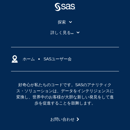
探索
My SAS
詳しく見る...
SAS Viya
アナリティクス
SASを選ぶ理由
人工知能（AI）
アクセシビリティ
ホーム
クラウド・コンピューティング
SASユーザー会
イベント
データサイエンス
コミュニティ
デジタル・トランスフォーメーション
好奇心が私たちのコードです。SASのアナリティク
サポート
IoT
ス・ソリューションは、データをインテリジェンスに
ソリューション
変換し、世界中のお客様が大胆な新しい発見をして進
歩を促進することを鼓舞します。
トレーニング
ドキュメンテーション
お問い合わせ
ニュースルーム