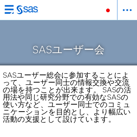
Skip
to
main
content
SASユーザー会
SASユーザー総会に参加することによ
って、ユーザー同士の情報交換や交流
の場を持つことが出来ます。 SASの活
用法や同じ研究分野での有効なSASの
使い方など、ユーザー同士でのコミュ
ニケーションを目的とし、より幅広い
活動の支援として設けています。