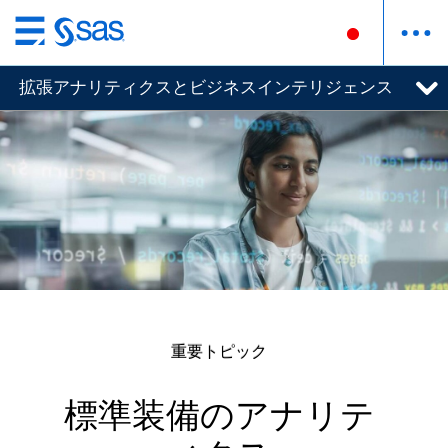
Skip
to
拡張アナリティクスとビジネスインテリジェンス
main
content
重要トピック
標準装備のアナリテ