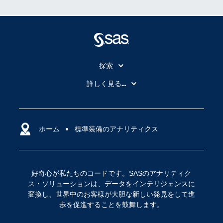
探索
My SAS
詳しく見る...
SAS Viya
アナリティクス
SASを選ぶ理由
人工知能（AI）
アクセシビリティ
ホーム
クラウド・コンピューティング
標準装備のアナリティクス
イベント
データサイエンス
コミュニティ
デジタル・トランスフォーメーション
好奇心が私たちのコードです。SASのアナリティク
サポート
IoT
ス・ソリューションは、データをインテリジェンスに
ソリューション
変換し、世界中のお客様が大胆な新しい発見をして進
歩を促進することを鼓舞します。
トレーニング