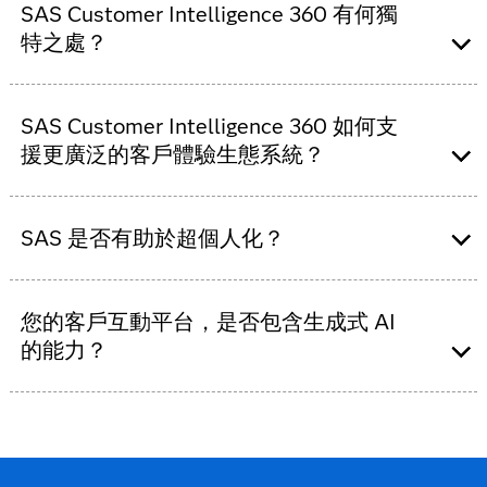
歷程。
產業，適用於想要個人化客戶體驗、活用
SAS Customer Intelligence 360 有何獨
具備進階分析技能的資料科學家、資料庫行銷人
客戶資料以及協調客戶歷程的行銷人員。
特之處？
員和一般行銷人員，能受益於進階分群和嵌入式
其中包括：
AI 功能。
我們獨特的混合式資料架構，讓您可將客
銀行業。
戶資料保留在所需的位置——地端、雲端，
SAS Customer Intelligence 360 如何支
保險業。
或聯邦式環境皆可行。您只在需要啟用
零售與消費用品業。
援更廣泛的客戶體驗生態系統？
時，再將資料匯入 SAS Customer
電信、媒體與通訊業。
Intelligence 360，並且只保留啟用所必需
醫療保健業。
SAS 超越傳統的 CDP，透過以下方式讓您
的時間。
飯店餐飲、遊戲與娛樂業。
更深入瞭解客戶：
SAS 是否有助於超個人化？
SAS Customer Intelligence 360 提供客戶
以及更多。
嵌入式預測性行銷資料分析。
與其行為的動態虛擬檔案，並連結匿名與
我們的業界專家與合作夥伴組織對於行銷
是的，SAS 的行銷和進階資料分析產品軟體會合力
橫跨集客(inbound)式或推播(outbound)
已知使用者、同步線上與線下檔案資料，
和產業議題有豐富的知識。結合我們的合
發揮功能，使行銷能夠提供即時、超個人化、由 AI
您的客戶互動平台，是否包含生成式 AI
式的通路，具體化客戶互動情況。
且隨使用者行為變化，即時更新身分圖
作夥伴與 SAS 的當地知識，使我們能夠應
驅動的決策、優惠和大規模通訊。
的能力？
為每個獨一無二的客戶歷程，量身打造
譜。
對最複雜的行銷、數位行銷和客戶體驗使
引人入勝的客戶體驗。
即時雙向互動 – 數位資產和內部部署應用
用案例。
SAS Customer Intelligence 360 與我們的
SAS 繼續將
GenAI 功能
融入其主打的 MarTech 解決方案
程式，這意味著將觸發程式納入行動中不
領先市場的決策引擎 SAS SAS Intelligent
SAS Customer Intelligence 360，以協助您提升客戶體
會有數位資料時間延滯。SAS Customer
Decisioning 以及其他決策引擎整合，提供
驗。SAS Customer Intelligence 360 已開始提供 GenAI
Intelligence 360 會從所有數位資產上的頁
適用於行銷部門內外的業務規則以及由分
協助，能有效簡化行銷規劃、歷程設計以及內容和創意