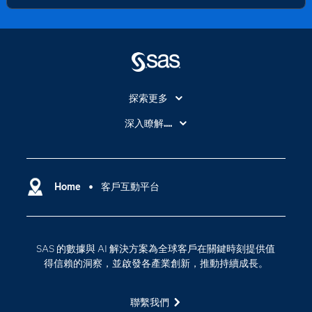
探索更多
About SAS
深入瞭解....
My SAS
人工智慧
SAS Viya
分析
Why SAS？
Home
客戶互動平台
數位轉型
影片教學
物聯網
技術支援資料
資料科學
SAS 的數據與 AI 解決方案為全球客戶在關鍵時刻提供值
探索工作機會
雲端計算
得信賴的洞察，並啟發各產業創新，推動持續成長。
支援服務
最新消息
聯繫我們