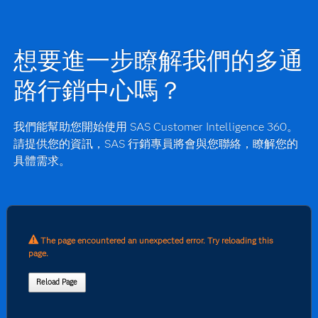
面、畫面和現場互動，收集使用者行為資
析模型驅動的決策。
的發想。現在，行銷人員還能享有三項額外的 GenAI 功
料，並可讓您定義數位事件，以收集資
我們各式各樣立即可用的連接器和 API 驅
能：
訊。客戶資訊和客群會即時更新，提供動
動的連接器框架，使行銷人員能夠擷取資
態的「客戶狀態」記錄。
想要進一步瞭解我們的多通
料並將資料傳遞給幾乎任何一個第三方應
AI 歷程協調功能不僅只進行分群。SAS 會
使用 GenAI 根據自然語言提示建立推薦的受
用程式。直接連接到雲端資料存放區，例
路行銷中心嗎？
透過所有通路上的 AI 即時歷程協調功能，
眾。
如：Snowflake 和 Google Big Query，使建
讓行銷人員能夠活用統一的客戶資料，為
能解讀受眾資料的聊天體驗。
立目標受眾和設定目標變得輕而易舉，毫
行銷人員提供實實在在的投資報酬率。全
電子郵件 A/B 組測試的建議服務。
我們能幫助您開始使用 SAS Customer Intelligence 360。
不費力。
方位的資料分析、後續最佳優惠功能、即
請提供您的資訊，SAS 行銷專員將會與您聯絡，瞭解您的
時決策，以及與其他關鍵行銷功能 (規劃、
具體需求。
測試和歸因分析) 順暢整合，會增強洞察能
力，並縮短從洞察落實到行動的時間。
The page encountered an unexpected error. Try reloading this
page.
Reload Page