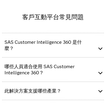
客戶互動平台常見問題
SAS Customer Intelligence 360 是什
麼？
SAS Customer Intelligence 360 是全方位 SaaS
解決方案，本身是以資料驅動的客戶互動平台，
哪些人員適合使用 SAS Customer
透過業界領先的進階受眾建立、鎖定與啟用能
Intelligence 360？
力，讓您不再受限於傳統的客戶資料平台。
SAS 使行銷人員能夠更好地瞭解客戶歷程、協調
行銷人員、宣傳活動策劃人員、數位行銷人員以
所有接觸點上的個人化客戶體驗，並充分利用分
及客戶體驗專業人員，都可以利用我們簡單的直
此解決方案支援哪些產業？
析驅動歸因，以衡量成功度並證明行銷投資報酬
覺式使用者介面來追蹤現有專案、檢視行銷績
率。
效、追蹤客戶行為，以及打造和管理個人化客戶
SAS Customer Intelligence 360 支援所有