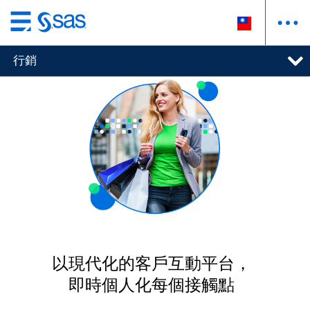
跳
至
行銷
主
要
內
容
以現代化的客戶互動平台，
即時個人化每個接觸點