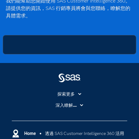
我們能幫助您開始使用 SAS Customer Intelligence 360。
還是以全新模型取而代之，SAS Customer
請提供您的資訊，SAS 行銷專員將會與您聯絡，瞭解您的
Intelligence 360 都能讓您做出明智決策，
具體需求。
並維持模型準確性。
探索更多
About SAS
深入瞭解....
My SAS
人工智慧
SAS Viya
分析
Why SAS？
Home
透過 SAS Customer Intelligence 360 活用
數位轉型