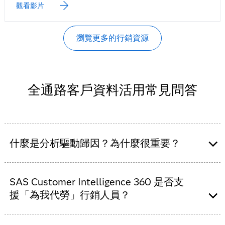
觀看影片
瀏覽更多的行銷資源
全通路客戶資料活用常見問答
什麼是分析驅動歸因？為什麼很重要？
SAS Customer Intelligence 360 利用機器學習來提
供資料驅動歸因方法，識別影響客戶行為和推動轉
SAS Customer Intelligence 360 是否支
換率的接觸點和事件發生順序。
援「為我代勞」行銷人員？
SAS Customer Intelligence 360 是一個強大的平
此歸因方法可讓您藉由瞭解對於推動轉換