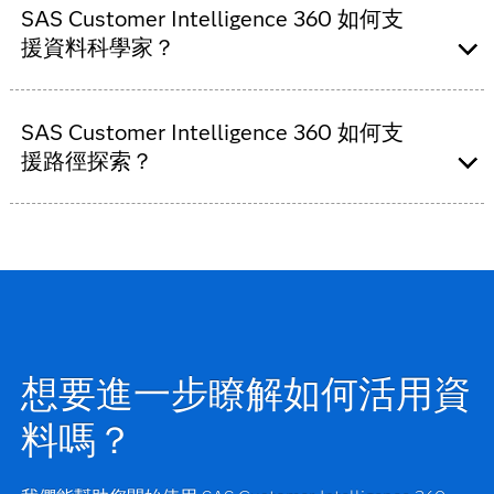
台，適用於行銷人員、分析師和資料科學家等各種
SAS Customer Intelligence 360 如何支
率最具影響力的接觸點，來分析客戶歷
不同領域的專業人士。
程。
援資料科學家？
SAS Customer Intelligence 360 提供多種
歸因模型，包括首次接觸、最近一次接
SAS Customer Intelligence 360 是一個強大的平
此平台提供方便使用的介面和直覺式拖放
觸、線性、根據位置、時間衰減和應用等
台，專為資料科學家提供探索資料、建構模型和做
SAS Customer Intelligence 360 如何支
功能，讓具有不同技術專業程度的使用者
類型的資料分析模型。
出預測所需的工具，包括：
可輕鬆建立和自訂宣傳活動、報告和分
援路徑探索？
我們還提供兩種模型，讓您可以根據獨特
析。
的業務需求自訂模型。
儀表板風格的首頁讓您可迅速、輕鬆地存
SAS Customer Intelligence 360 具備立即可用的功
簡化模型管理：
透過安全的模型儲存庫和
取所需的工具和功能，快速展開工作。
能，可連接位於多個裝置的流量來源，輕鬆識別事
一個穩健的中繼資料結構，輕鬆追蹤模型
SAS Customer Intelligence 360 如此強大
件。
的新穎度、定義和功能。
的因素之一，在於可以順暢整合基礎資料
快速部署冠軍模型：
快速比較並選擇效能
分析和機器學習功能。
最佳的模型，然後順暢地部署到作業系統
機器學習技術會發掘關聯，以編譯資料中
此整合能力讓您不需要手動寫程式，即可
或流程中。
所包含的不同歷程。
利用進階資料分析和機器學習的強大功能
效能監控：
在市場情況發生變化或出現可
想要進一步瞭解如何活用資
納入事件之間的事件發生順序和時間，而
用的新資料之後，監控分析模型的效能和
且不必等到轉換結束才能識別歷程。
料嗎？
行為。
可行的模型開發：
無論是使用新資料重新
訓練現有模型，使用先進技術修改模型，