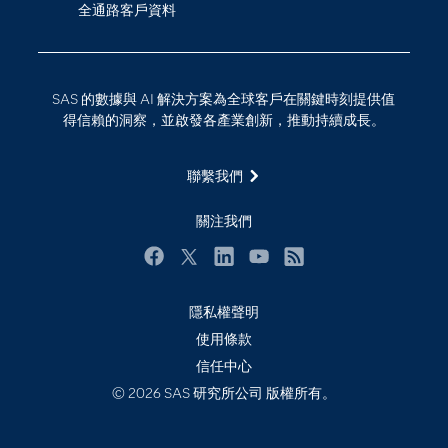
全通路客戶資料
影片教學
物聯網
技術支援資料
資料科學
探索工作機會
雲端計算
SAS 的數據與 AI 解決方案為全球客戶在關鍵時刻提供值
支援服務
得信賴的洞察，並啟發各產業創新，推動持續成長。
最新消息
聯繫我們
校園 - 學生
校園 - 教育者
關注我們
活動
Facebook
Twitter
LinkedIn
YouTube
RSS
產品
產業
隱私權聲明
使用條款
社群
信任中心
解決方案
© 2026 SAS 研究所公司 版權所有。
訓練
試用/購買