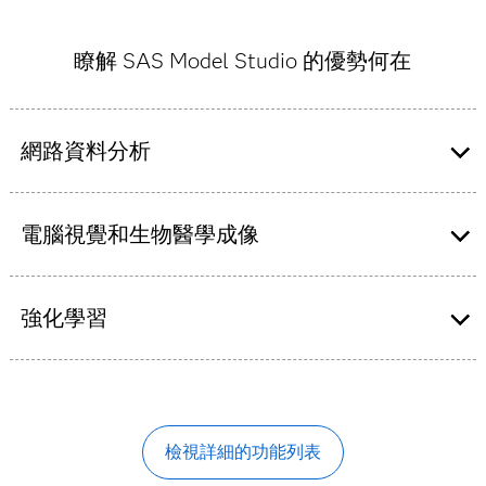
瞭解 SAS Model Studio 的優勢何在
網路資料分析
使用一套多功能的網路演算法，增強資料探勘和機器學
習方法，以探索明確或隱含屬於業務資料的網路結構，
電腦視覺和生物醫學成像
包括社交、金融、電信和其他領域。
透過伺服器、邊緣裝置或行動裝置上的模型部署，取得
並分析影像。支援用於分析生物醫學影像 (包括註解影
強化學習
像) 的端對端流程。
透過強化學習做出更完善的決策，可使用 Fitted Q-
Networks、Deep Q-Networks 或 Actor-Critic，藉此解
決循序決策制定問題，並支援自訂環境。
檢視詳細的功能列表