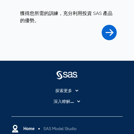
獲得您所需的訓練，充分利用投資 SAS 產品
的優勢。
探索更多
About SAS
深入瞭解....
My SAS
人工智慧
SAS Viya
分析
Why SAS？
Home
SAS Model Studio
數位轉型