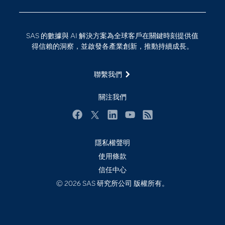
影片教學
物聯網
技術支援資料
資料科學
SAS 的數據與 AI 解決方案為全球客戶在關鍵時刻提供值
探索工作機會
雲端計算
得信賴的洞察，並啟發各產業創新，推動持續成長。
支援服務
最新消息
聯繫我們
校園 - 學生
關注我們
校園 - 教育者
活動
Facebook
Twitter
LinkedIn
YouTube
RSS
產品
隱私權聲明
產業
使用條款
信任中心
社群
© 2026 SAS 研究所公司 版權所有。
解決方案
訓練
試用/購買