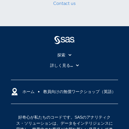
Contact us
探索
My SAS
詳しく見る...
SAS Viya
アナリティクス
SASを選ぶ理由
人工知能（AI）
アクセシビリティ
ホーム
クラウド・コンピューティング
教員向けの無償ワークショップ（英語）
イベント
データサイエンス
コミュニティ
デジタル・トランスフォーメーション
好奇心が私たちのコードです。SASのアナリティク
サポート
IoT
ス・ソリューションは、データをインテリジェンスに