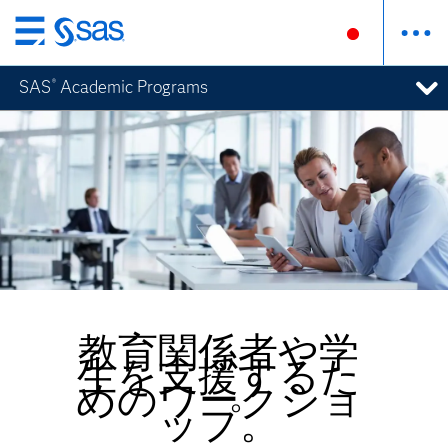
Skip
to
SAS
Academic Programs
®
main
content
教育関係者や学
生を支援するた
めのワークショ
ップ。