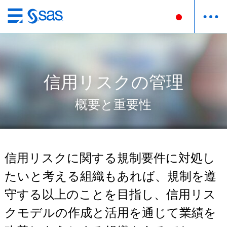
Skip
to
main
content
信用リスクの管理
概要と重要性
信用リスクに関する規制要件に対処し
たいと考える組織もあれば、規制を遵
守する以上のことを目指し、信用リス
クモデルの作成と活用を通じて業績を