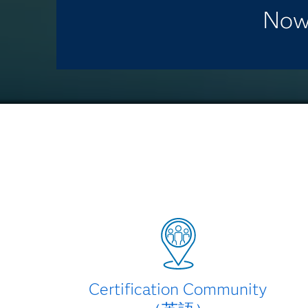
Now 
Certification Community