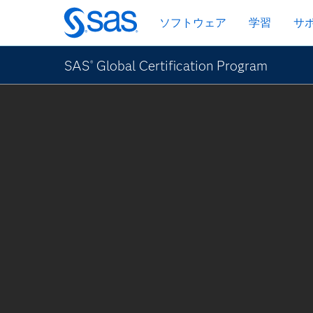
Skip
ソフトウェア
学習
サ
to
main
content
SAS
Global Certification Program
®