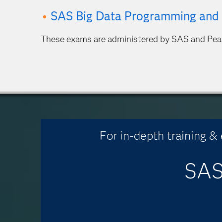
SAS Big Data Programming and
These exams are administered by SAS and Pe
For in-depth training &
SAS