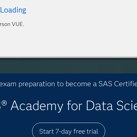
 Loading
arson VUE.
 exam preparation to become a SAS Certifi
® Academy for Data Sci
Start 7-day free trial