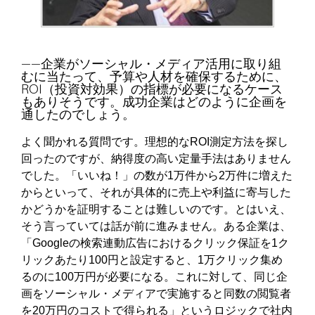
――企業がソーシャル・メディア活用に取り組
むに当たって、予算や人材を確保するために、
ROI（投資対効果）の指標が必要になるケース
もありそうです。成功企業はどのように企画を
通したのでしょう。
よく聞かれる質問です。理想的なROI測定方法を探し
回ったのですが、納得度の高い定量手法はありません
でした。「いいね！」の数が1万件から2万件に増えた
からといって、それが具体的に売上や利益に寄与した
かどうかを証明することは難しいのです。とはいえ、
そう言っていては話が前に進みません。ある企業は、
「Googleの検索連動広告におけるクリック保証を1ク
リックあたり100円と設定すると、1万クリック集め
るのに100万円が必要になる。これに対して、同じ企
画をソーシャル・メディアで実施すると同数の閲覧者
を20万円のコストで得られる」というロジックで社内