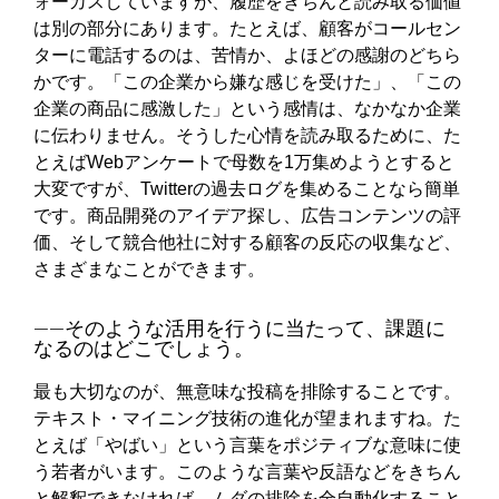
ォーカスしていますが、履歴をきちんと読み取る価値
は別の部分にあります。たとえば、顧客がコールセン
ターに電話するのは、苦情か、よほどの感謝のどちら
かです。「この企業から嫌な感じを受けた」、「この
企業の商品に感激した」という感情は、なかなか企業
に伝わりません。そうした心情を読み取るために、た
とえばWebアンケートで母数を1万集めようとすると
大変ですが、Twitterの過去ログを集めることなら簡単
です。商品開発のアイデア探し、広告コンテンツの評
価、そして競合他社に対する顧客の反応の収集など、
さまざまなことができます。
――そのような活用を行うに当たって、課題に
なるのはどこでしょう。
最も大切なのが、無意味な投稿を排除することです。
テキスト・マイニング技術の進化が望まれますね。た
とえば「やばい」という言葉をポジティブな意味に使
う若者がいます。このような言葉や反語などをきちん
と解釈できなければ、ムダの排除を全自動化すること