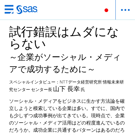
Skip
to
試行錯誤はムダにな
main
content
らない
～企業がソーシャル・メディ
アで成功するために～
スペシャルインタビュー：NTTデータ経営研究所 情報未来研
山下 長幸
究センター センター長
氏
ソーシャル・メディアをビジネスに生かす方法論を確
立しようと模索している企業は多い。すでに、国内で
も少しずつ成功事例が出てきている。現時点で、企業
のソーシャル・メディア活用はどの程度進んでいるの
だろうか。成功企業に共通するパターンはあるのだろ