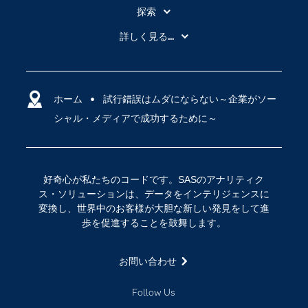
探索
My SAS
詳しく見る...
SAS Viya
アナリティクス
SASを選ぶ理由
人工知能（AI）
アクセシビリティ
ホーム
クラウド・コンピューティング
試行錯誤はムダにならない～企業がソー
シャル・メディアで成功するために～
イベント
データサイエンス
コミュニティ
デジタル・トランスフォーメーション
サポート
IoT
好奇心が私たちのコードです。SASのアナリティク
ソリューション
ス・ソリューションは、データをインテリジェンスに
変換し、世界中のお客様が大胆な新しい発見をして進
トレーニング
歩を促進することを鼓舞します。
ドキュメンテーション
ニュースルーム
お問い合わせ
ビデオチュートリアル
Follow Us
企業