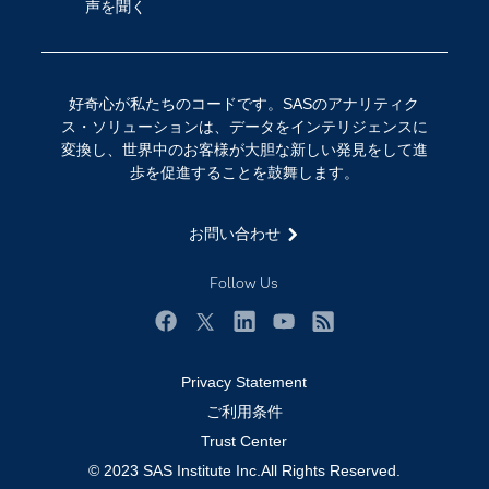
声を聞く
イベント
データサイエンス
コミュニティ
デジタル・トランスフォーメーション
サポート
IoT
好奇心が私たちのコードです。SASのアナリティク
ソリューション
ス・ソリューションは、データをインテリジェンスに
変換し、世界中のお客様が大胆な新しい発見をして進
トレーニング
歩を促進することを鼓舞します。
ドキュメンテーション
ニュースルーム
お問い合わせ
ビデオチュートリアル
Follow Us
企業
学生
Facebook
Twitter
LinkedIn
YouTube
RSS
採用・求人情報
Privacy Statement
教職員の皆様へ
ご利用条件
Trust Center
業種
© 2023 SAS Institute Inc.All Rights Reserved.
製品