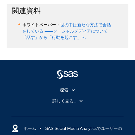
関連資料
ホワイトペーパー：
世の中は新たな方法で会話
をしている ――ソーシャルメディアについて
「話す」から「行動を起こす」へ
探索
My SAS
詳しく見る...
SAS Viya
アナリティクス
SASを選ぶ理由
人工知能（AI）
アクセシビリティ
ホーム
クラウド・コンピューティング
SAS Social Media Analyticsでユーザーの