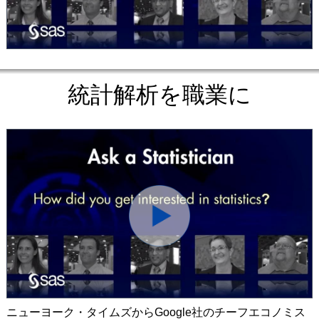
ビ
デ
統計解析を職業に
オ
を
ビ
再
ニューヨーク・タイムズからGoogle社のチーフエコノミス