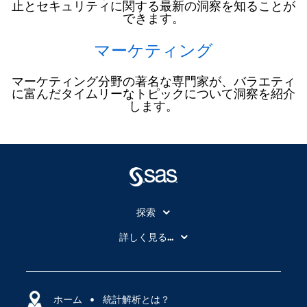
止とセキュリティに関する最新の洞察を知ることが
できます。
マーケティング
マーケティング分野の著名な専門家が、バラエティ
に富んだタイムリーなトピックについて洞察を紹介
します。
探索
My SAS
詳しく見る...
SAS Viya
アナリティクス
SASを選ぶ理由
人工知能（AI）
アクセシビリティ
ホーム
クラウド・コンピューティング
統計解析とは？