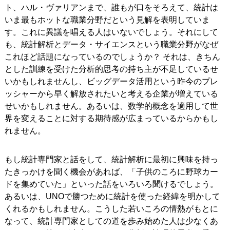
デ
ト、ハル・ヴァリアンまで、誰もが口をそろえて、統計は
生
いま最もホットな職業分野だという見解を表明していま
す。これに異議を唱える人はいないでしょう。それにして
オ
も、統計解析とデータ・サイエンスという職業分野がなぜ
これほど話題になっているのでしょうか？ それは、きちん
す
とした訓練を受けた分析的思考の持ち主が不足しているせ
いかもしれませんし、ビッグデータ活用という昨今のプレ
を
ッシャーから早く解放されたいと考える企業が増えている
せいかもしれません。あるいは、数学的概念を適用して世
る
界を変えることに対する期待感が広まっているからかもし
れません。
再
もし統計専門家と話をして、統計解析に最初に興味を持っ
たきっかけを聞く機会があれば、「子供のころに野球カー
ドを集めていた」といった話をいろいろ聞けるでしょう。
生
あるいは、UNOで勝つために統計を使った経緯を明かして
くれるかもしれません。こうした若いころの情熱がもとに
なって、統計専門家としての道を歩み始めた人は少なくあ