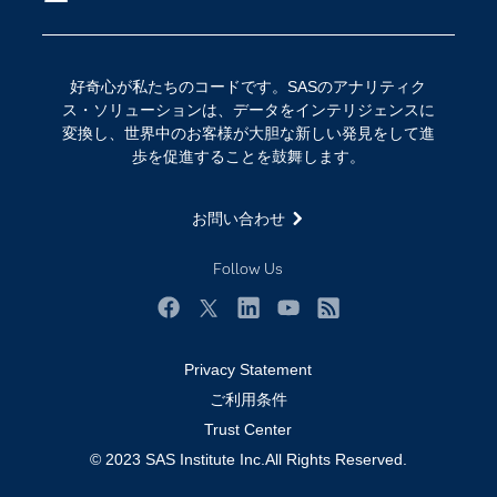
イベント
データサイエンス
コミュニティ
デジタル・トランスフォーメーション
好奇心が私たちのコードです。SASのアナリティク
サポート
IoT
ス・ソリューションは、データをインテリジェンスに
ソリューション
変換し、世界中のお客様が大胆な新しい発見をして進
歩を促進することを鼓舞します。
トレーニング
ドキュメンテーション
お問い合わせ
ニュースルーム
Follow Us
ビデオチュートリアル
企業
Facebook
Twitter
LinkedIn
YouTube
RSS
学生
Privacy Statement
採用・求人情報
ご利用条件
教職員の皆様へ
Trust Center
© 2023 SAS Institute Inc.All Rights Reserved.
業種