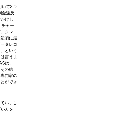
用いて3つ
則金違反
おかけし
、チャー
グ、クレ
、最初に最
データレコ
る、という
合は言うま
ASは、
。その結
。専門家の
ことができ
していまし
言い方を
」