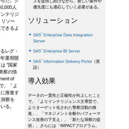
からだ。グ
スを提供し続けながら、新しい要件や
優先度にも適応していく必要がある。
,000人
インテリジ
ソリューション
、リソー
現できるよ
®
SAS
Enterprise Data Integration
Server
®
あるレグ・
SAS
Enterprise BI Server
1年運用開
®
SAS
Information Delivery Portal
（英
は “国家
語）
警察の情
t of
導入効果
る形で、「よ
らに推進す
データの一貫性と正確性が向上したこと
た洞察を
で、「よりインテリジェンス主導型で、
ている。
よりターゲット化された警察活動の推
進」、「マネジメント全般やパフォーマ
ンス改善の下支え」、「新たな洞察の提
供」、さらには「IMPACTプログラム、