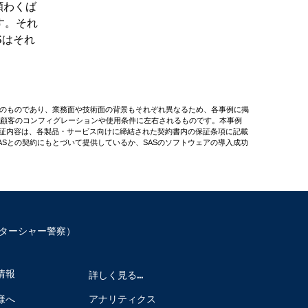
願わくば
す。それ
Sはそれ
有のものであり、業務面や技術面の背景もそれぞれ異なるため、各事例に掲
顧客のコンフィグレーションや使用条件に左右されるものです。本事例
保証内容は、各製品・サービス向けに締結された契約書内の保証条項に記載
Sとの契約にもとづいて提供しているか、SASのソフトウェアの導入成功
y（グロスターシャー警察）
情報
詳しく見る...
様へ
アナリティクス