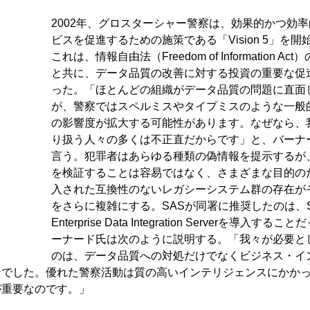
2002年、グロスターシャー警察は、効果的かつ効
ビスを促進するための施策である「Vision 5」を開
これは、情報自由法（Freedom of Information Ac
と共に、データ品質の改善に対する投資の重要な促
った。「ほとんどの組織がデータ品質の問題に直面
が、警察ではスペルミスやタイプミスのような一般
の影響度が拡大する可能性があります。なぜなら、
り扱う人々の多くは不正直だからです」と、バーナ
言う。犯罪者はあらゆる種類の偽情報を提示するが
を検証することは容易ではなく、さまざまな目的の
入された互換性のないレガシーシステム群の存在が
をさらに複雑にする。SASが同署に推奨したのは、S
Enterprise Data Integration Serverを導入する
ーナード氏は次のように説明する。「我々が必要と
のは、データ品質への対処だけでなくビジネス・イ
ンでした。優れた警察活動は質の高いインテリジェンスにかか
が重要なのです。」