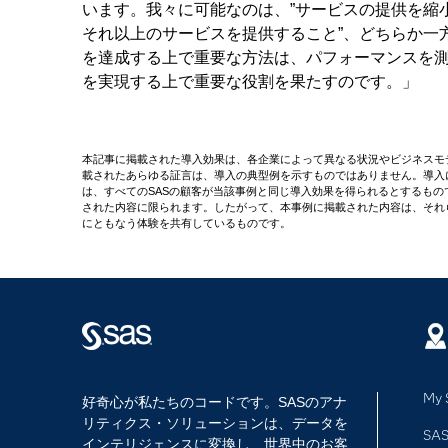
います。我々に可能なのは、”サービスの提供を縮小
それ以上のサービスを提供すること”、どちらか一
を達成する上で重要な方法は、パフォーマンスを測
を実現する上で重要な役割を果たすのです。」
本記事に掲載された導入効果は、各企業によって異なる状況やビジネスモ
載されたあらゆる証言は、導入の典型例を示すものではありません。導入
は、すべてのSASの顧客が当該事例と同じ導入効果を得られるとするも
された内容に限られます。したがって、本事例に掲載された内容は、それ
にともなう体験を共有しているものです。
My 
好奇心が私たちのコードです。SASのアナ
リティクス・ソリューションは、データを
SAS
インテリジェンスに変換し、世界中のお客