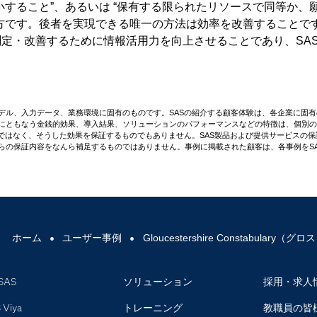
すること”、あるいは “保有する限られたリソースで同等か、
方です。後者を実現できる唯一の方法は効率を改善することで
定・改善するために情報活用力を向上させることであり、SA
デル、入力データ、業務環境に固有のものです。SASの紹介する顧客体験は、各企業に固
にともなう金銭的効果、導入結果、ソリューションのパフォーマンスなどの特徴は、個別の
のではなく、そうした効果を保証するものでもありません。SAS製品および提供サービスの
らの保証内容をなんら補足するものではありません。事例に掲載された顧客は、各事例をSA
ホーム
ユーザー事例
Gloucestershire Constabular
SAS
ソリューション
採用・求人
 Viya
トレーニング
教職員の皆