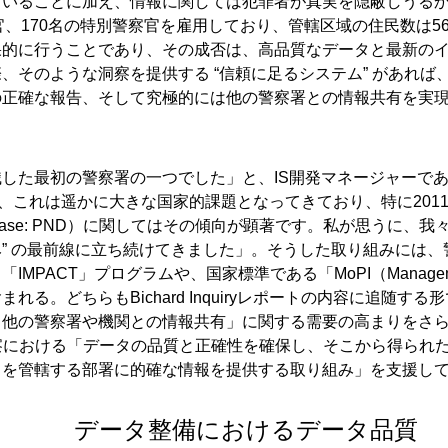
ていることに加え、情報に関しては犯罪者が真実を隠蔽しうる
官、170名の特別警察官を雇用しており、管轄区域の住民数は560
果的に行うことであり、その成否は、高品質なデータと最新の
そのような洞察を提供する “信頼に足るシステム” があれば
の正確な報告、そして究極的には他の警察署との情報共有を実
した最初の警察署の一つでした」と、IS開発マネージャーで
れ以来、これは遥かに大きな国家的課題となってきており、特に201
Database: PND）に関してはその傾向が顕著です。私が思うに、我々
” の最前線に立ち続けてきました」。そうした取り組みには、
ACT」プログラムや、国家標準である「MoPI（Managemen
」が含まれる。どちらもBichard Inquiryレポートの内容に追随す
、他の警察署や機関との情報共有」に関する需要の高まりをさ
察における「データの品質と正確性を確保し、そこから得られ
スを管轄する部署に的確な情報を提供する取り組み」を支援し
データ整備におけるデータ品質