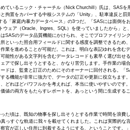
るニック・チャーチル（Nick Churchill）氏は、SASを
拘置をカバーする中核システムの「Unity」、駐車違反と罰
する「家庭内暴力データベース」の3つだ。「SASには面倒を
ア（Oracle、Ingres、SQL）を使っていましたから」と
はSASのデータ品質機能にかけられ、そこでプロファイリン
住所といった照合用フィールドに関する感度を調整できるため
ら作業を進めることが可能だ。これは、明白な表記ゆれを含む
る可能性がある文字列を含むデータレコードも素早く選び出せ
ウェアで探し出そうとすると、かなり苦労します。手作業の場
ードは、監査と訂正のためにそのオーナーに回付される。「S
グする機能が非常に強力で、データの訂正や更新に役立ちます
て、どれほどパワフルかを考えれば、本当に使いやすいのです
と価値の両方をもたらすレポートを、あっという間に生成する
かった頃は、既知の物事を探し出そうとする作業で時間を浪費
の真っすぐな軌道に我々を載せてくれました。これは実際的な
警察官が正しい住所に到着するようにする、ということです。