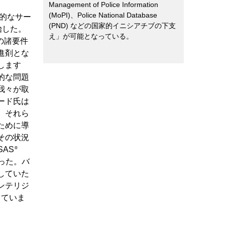
Management of Police Information
(MoPI)、Police National Database
率的なサー
(PND) などの国家的イニシアチブの下支
始した。
え」が可能となっている。
t）の諸要件
進剤とな
します
的な問題
我々が取
ード氏は
、それら
ために導
その状況
AS
®
ことだった。バ
していた
ンテリジ
っていま