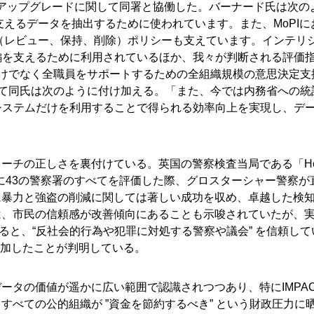
、最新のSASアップグレードに関して同署と協働した。バーナード氏は次
支えるデータを抽出するために使われています。また、MoPIに
（レビュー、保持、削除）ポリシーも支えています。インテリ
編を支えるために利用されているほか、我々が判断される評価
だけでなく全職員をサポートするための全組織規模の意思決定支
して同氏は次のように付け加える。「また、今では内務省への統
システムだけを利用することで得られる効率向上を実現し、デ
ーチの正しさを裏付けている。英国の警察検査当局である「He
ulary」が2010年に43の警察署のすべてを評価した際、グロスターシャー警察
に暴力と強盗の削減に関しては著しい成功を収め、卓越した検
は、市民の信頼感が改善傾向にあることも示唆されていたが、
S）の結果によると、“反社会的行為や犯罪に対処する警察や議会” を信頼し
と増加したことが判明している。
ータの価値が遥かに広い範囲で認識されつつあり、特にIMPA
べての公的組織が ”資金を節約するべき” という財政圧力に