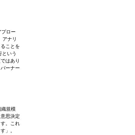
アプロー
、アナリ
きることを
移行という
項ではあり
（バーナー
組織規模
た意思決定
ます。これ
ます」。