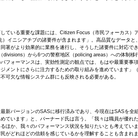
いる重要な課題には、Citizen Focus（市民フォーカス）
人命最優先）イニシアチブの諸要件が含まれます」。高品質なデータと
、同署がより効果的に業務を遂行し、そうした諸要件に対応で
sions）から6つの警察地区（policing areas）への体制
のパフォーマンスは、実効性測定の観点では、もはや最重要事
ージメントにさらに注力するための取り組みを進めています」
要不可欠な情報システム群にも反映される必要がある。
最新バージョンのSASに移行済みであり、今現在はSASを全
進めています」と、バーナード氏は言う。「我々は職員が優れ
いるほか、我々のパフォーマンス状況を知りたいとも考えてい
市民がどれほどの信頼を感じているかを理解することも含まれ