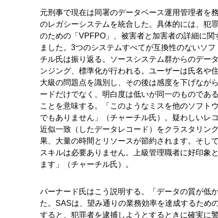
元刑事で現在は同署のデータベース運用管理者を務めてい
のレガシーシステムを統合した。具体的には、犯罪と
のための「VPFPO」、被害者と加害者の詳細に関
ました。3つのシステムすべてが互換性のないソフトウェ
チル氏は振り返る。ソースシステム群からのデータ
ンジング、標準化が行われる。ユーザーは氏名や
大級の問題点を識別し、その後は感度を下げなが
ードだけでなく、明白度は低いが同一のものであ
ことを意味する。「このようなミスを他のソフト
でもありません」（チャーチル氏）。疑わしいレコ
近似一致（したデータレコード）をクラスタリン
果、大量の時間とリソースが節約されます。そし
スキルは必要ありません。上級管理職者に好印象
ます」（チャーチル氏）。
バーナード氏はこう説明する。「データの質が低
た。SASは、望み通りの業務効率を達成するため
すると、犯罪者を逮捕しようとするときに確実に