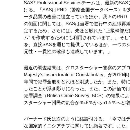
SAS
Professional Servicesチームは
®
ける。「SASはPND（警察全国データベース）を
ータ品質の改善に役立っているほか、我々のRRD
の側面に関しては、SASは当署で進行中の組織再
定するため、さらには、先ほど触れた "上級幹部
ム" を作成するためにも利用されています」。そ
を、直接SASを通じて提供しているほか、一つの
元性・一貫性の確保も達成しています。」
最近の調査結果は、グロスターシャー警察のアプロ
Majesty’s Inspectorate of Constab
年間で犯罪全般をどれほど削減したか、また、特
したことが浮き彫りになった。また、この評価で
犯罪調査（British Crime Survey: BC
スターシャー州民の割合が45.8％から51.5％へ
バーナード氏は次のように結論付ける。「今ではデ
な国家的イニシアチブに関しては顕著です。また、す