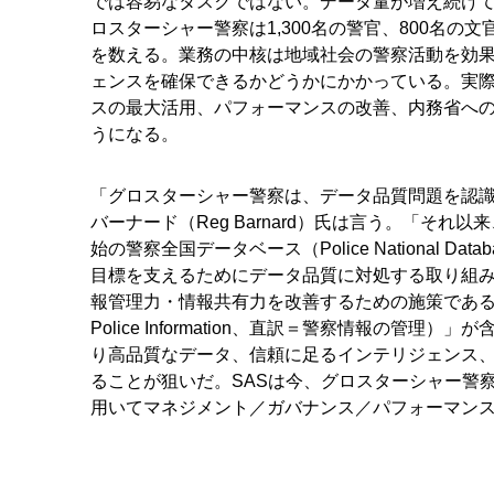
では容易なタスクではない。データ量が増え続け
ロスターシャー警察は1,300名の警官、800名の文
を数える。業務の中核は地域社会の警察活動を効
ェンスを確保できるかどうかにかかっている。実際、
スの最大活用、パフォーマンスの改善、内務省へ
うになる。
「グロスターシャー警察は、データ品質問題を認識
バーナード（Reg Barnard）氏は言う。「そ
始の警察全国データベース（Police National 
目標を支えるためにデータ品質に対処する取り組み
報管理力・情報共有力を改善するための施策である「IMP
Police Information、直訳＝警察情報の管理）
り高品質なデータ、信頼に足るインテリジェンス
ることが狙いだ。SASは今、グロスターシャー警
用いてマネジメント／ガバナンス／パフォーマン