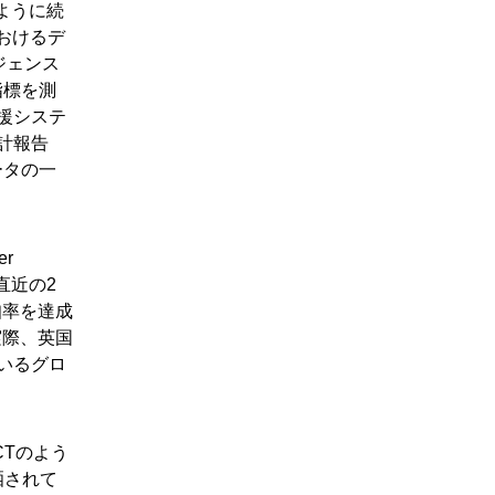
のように続
おけるデ
ジェンス
指標を測
援システ
計報告
ータの一
r
が直近の2
知率を達成
実際、英国
ているグロ
CTのよう
晒されて