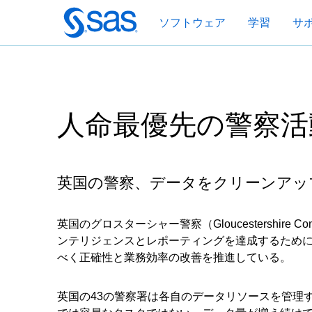
Skip
ソフトウェア
学習
サ
to
main
content
人命最優先の警察活
英国の警察、データをクリーンアッ
英国のグロスターシャー警察（Gloucestershire
ンテリジェンスとレポーティングを達成するために
べく正確性と業務効率の改善を推進している。
英国の43の警察署は各自のデータリソースを管理