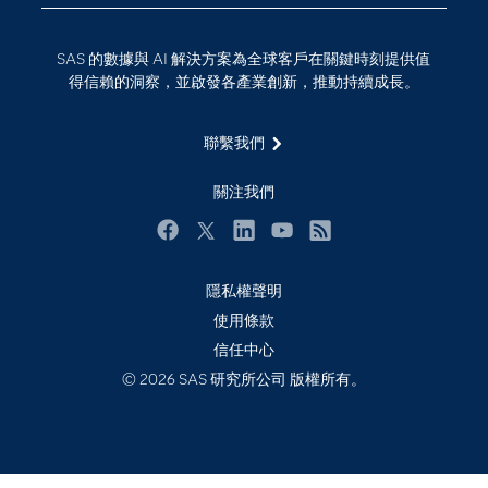
技術支援資料
資料科學
SAS 的數據與 AI 解決方案為全球客戶在關鍵時刻提供值
探索工作機會
雲端計算
得信賴的洞察，並啟發各產業創新，推動持續成長。
支援服務
最新消息
聯繫我們
校園 - 學生
關注我們
校園 - 教育者
活動
Facebook
Twitter
LinkedIn
YouTube
RSS
產品
隱私權聲明
產業
使用條款
信任中心
社群
© 2026 SAS 研究所公司 版權所有。
解決方案
訓練
試用/購買