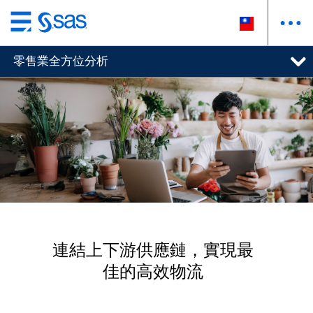
跳
至
零售業全方位分析
主
要
內
容
連結上下游供應鏈，實現最
佳的高效物流