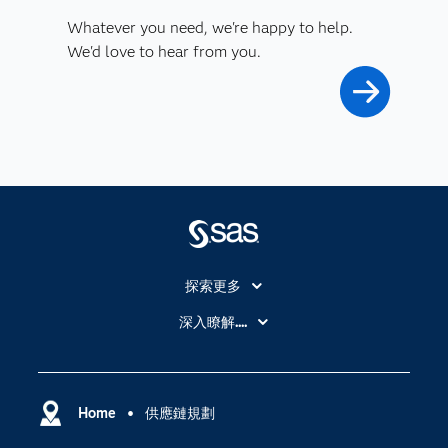
Whatever you need, we're happy to help.
We'd love to hear from you.
探索更多
About SAS
深入瞭解....
My SAS
人工智慧
SAS Viya
分析
Why SAS？
Home
供應鏈規劃
數位轉型
影片教學
物聯網