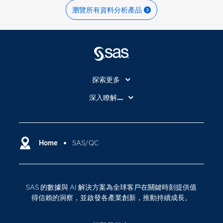
瀏覽所有資料分析產品
探索更多
About SAS
深入瞭解....
My SAS
人工智慧
SAS Viya
分析
Why SAS？
Home
SAS/QC
數位轉型
影片教學
物聯網
技術支援資料
資料科學
SAS 的數據與 AI 解決方案為全球客戶在關鍵時刻提供值
探索工作機會
雲端計算
得信賴的洞察，並啟發各產業創新，推動持續成長。
支援服務