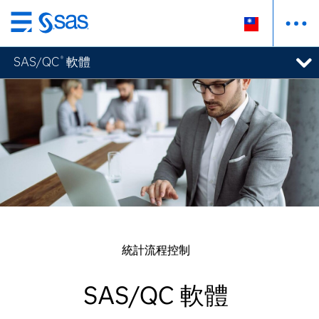
跳
至
SAS/QC
軟體
®
主
要
內
容
統計流程控制
SAS/QC 軟體