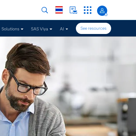
See resources
Solutions
SAS Viya
AI