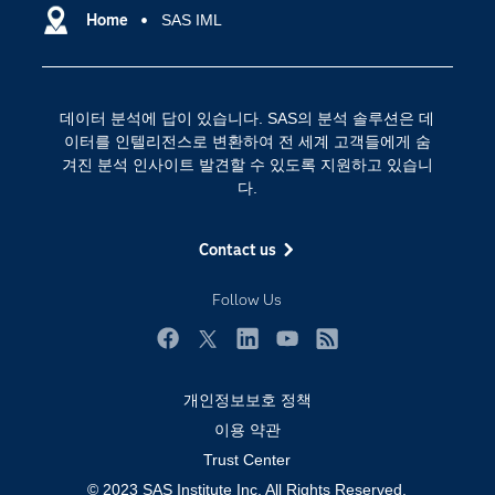
SAS 이벤트 정보
Home
SAS IML
디지털 트랜스포메이션
SAS 채용 정보
분석 (Analytics)
SAS를 선택해야 하는 이유
인공 지능
데이터 분석에 답이 있습니다. SAS의 분석 솔루션은 데
Training
클라우드 컴퓨팅
이터를 인텔리전스로 변환하여 전 세계 고객들에게 숨
개발자(Developers)
겨진 분석 인사이트 발견할 수 있도록 지원하고 있습니
다.
교육 전문가
무료체험 및 구매
Contact us
문서화
Follow Us
산업별
솔루션 (Solutions)
Facebook
Twitter
LinkedIn
YouTube
RSS
영상 튜토리얼
개인정보보호 정책
자격증
이용 약관
접근성
Trust Center
© 2023 SAS Institute Inc. All Rights Reserved.
제품