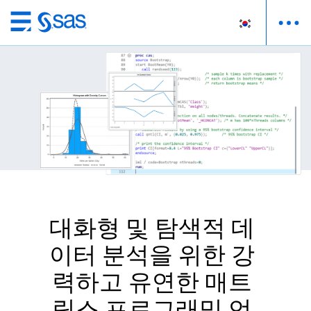
메
인
컨
텐
츠
로
바
로
가
기
대화형 및 탐색적 데
이터 분석을 위한 강
력하고 유연한 매트
릭스 프로그래밍 언