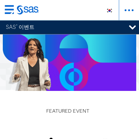
메
인
SAS
이벤트
®
컨
텐
츠
로
바
로
가
기
FEATURED EVENT