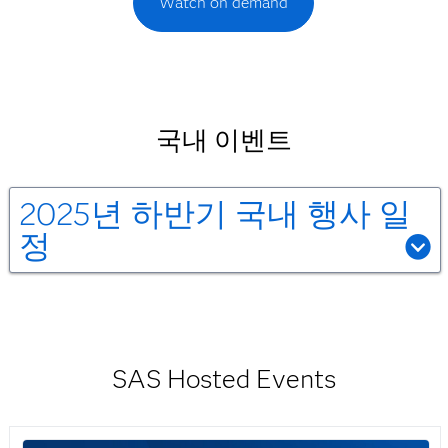
Watch on demand
국내 이벤트
2025년 하반기 국내 행사 일
정
9월 24일
2025 핀테크 오픈토크(서울시 주관 디지털 금융
세미나)
AI 기반 내부통제 및 금융 컴플라이언스 혁신
서울시 · SAS코리아 조민기 상무
SAS Hosted Events
9월 30일
2025 서울 빅데이터 포럼