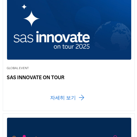
서울시 · Deepak Ramanathan
9월 30일
코오롱베니트 AX BOOST SUMMIT 2025
신뢰할 수 있는 엔터프라이즈 에이전틱 AI
코오롱베니트 · 김근태 상무
10월 29일
생성형 AI 시대의 공중보건 혁신 세미나
공중보건 부문 생성형 기술 적용방안과 헬스케어
GLOBAL EVENT
디지털 혁신 사례
SAS INNOVATE ON TOUR
11월 26일
코리아 핀테크 위크 2025
자세히 보기
기조연설/SAS 글로벌 기술 프랙티스 부문 디팍 라
마나단 부사장
11월 27일
코리아 핀테크 위크 2025
한국신용정보원 세션/SAS코리아 이중혁 대표이