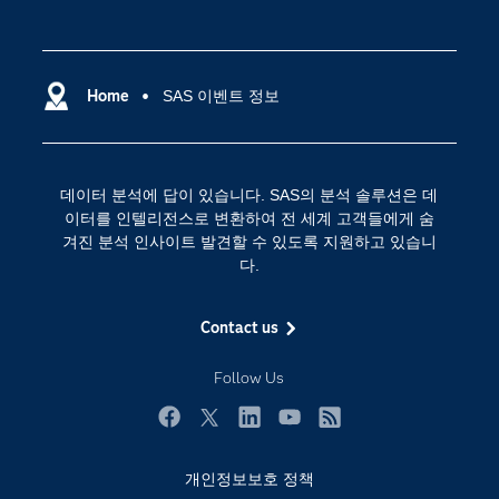
News Room
IoT(사물 인터넷)
SAS Viya
데이터 사이언스
SAS 이벤트 정보
Home
SAS 이벤트 정보
디지털 트랜스포메이션
SAS 채용 정보
분석 (Analytics)
SAS를 선택해야 하는 이유
인공 지능
데이터 분석에 답이 있습니다. SAS의 분석 솔루션은 데
Training
클라우드 컴퓨팅
이터를 인텔리전스로 변환하여 전 세계 고객들에게 숨
개발자(Developers)
겨진 분석 인사이트 발견할 수 있도록 지원하고 있습니
다.
교육 전문가
무료체험 및 구매
Contact us
문서화
Follow Us
산업별
솔루션 (Solutions)
Facebook
Twitter
LinkedIn
YouTube
RSS
영상 튜토리얼
개인정보보호 정책
자격증