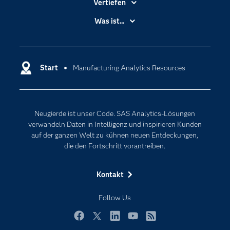
Vertiefen
Branchen
Was ist...
Communitys
Analytics
Dokumentation
Cloud Computing
Entwickler
Start
Manufacturing Analytics Resources
Data Science
Erreichbarkeit
Generative AI
Events
Internet der Dinge
Neugierde ist unser Code. SAS Analytics-Lösungen
Karriere
Künstliche Intelligenz
verwandeln Daten in Intelligenz und inspirieren Kunden
Für Lehrkräfte
auf der ganzen Welt zu kühnen neuen Entdeckungen,
die den Fortschritt vorantreiben.
Lehrvideos
Lösungen
Kontakt
Mein SAS
Follow Us
Nachrichten
Produkte
Facebook
Twitter
LinkedIn
YouTube
RSS