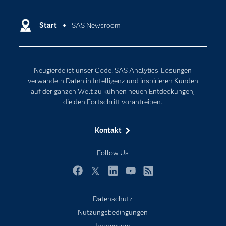
Dokumentation
Cloud Computing
Entwickler
Start
SAS Newsroom
Data Science
Erreichbarkeit
Generative AI
Events
Internet der Dinge
Neugierde ist unser Code. SAS Analytics-Lösungen
Karriere
Künstliche Intelligenz
verwandeln Daten in Intelligenz und inspirieren Kunden
Für Lehrkräfte
auf der ganzen Welt zu kühnen neuen Entdeckungen,
die den Fortschritt vorantreiben.
Lehrvideos
Lösungen
Kontakt
Mein SAS
Follow Us
Nachrichten
Produkte
Facebook
Twitter
LinkedIn
YouTube
RSS
SAS Viya
Datenschutz
Studenten
Nutzungsbedingungen
Support & Services