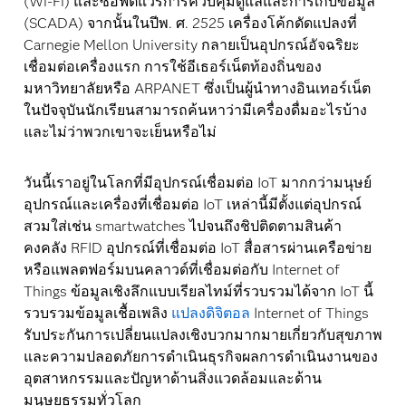
(Wi-Fi) และซอฟต์แวร์การควบคุมดูแลและการเก็บข้อมูล
(SCADA) จากนั้นในปีพ. ศ. 2525 เครื่องโค้กดัดแปลงที่
Carnegie Mellon University กลายเป็นอุปกรณ์อัจฉริยะ
เชื่อมต่อเครื่องแรก การใช้อีเธอร์เน็ตท้องถิ่นของ
มหาวิทยาลัยหรือ ARPANET ซึ่งเป็นผู้นำทางอินเทอร์เน็ต
ในปัจจุบันนักเรียนสามารถค้นหาว่ามีเครื่องดื่มอะไรบ้าง
และไม่ว่าพวกเขาจะเย็นหรือไม่
วันนี้เราอยู่ในโลกที่มีอุปกรณ์เชื่อมต่อ IoT มากกว่ามนุษย์
อุปกรณ์และเครื่องที่เชื่อมต่อ IoT เหล่านี้มีตั้งแต่อุปกรณ์
สวมใส่เช่น smartwatches ไปจนถึงชิปติดตามสินค้า
คงคลัง RFID อุปกรณ์ที่เชื่อมต่อ IoT สื่อสารผ่านเครือข่าย
หรือแพลตฟอร์มบนคลาวด์ที่เชื่อมต่อกับ Internet of
Things ข้อมูลเชิงลึกแบบเรียลไทม์ที่รวบรวมได้จาก IoT นี้
รวบรวมข้อมูลเชื้อเพลิง
แปลงดิจิตอล
Internet of Things
รับประกันการเปลี่ยนแปลงเชิงบวกมากมายเกี่ยวกับสุขภาพ
และความปลอดภัยการดำเนินธุรกิจผลการดำเนินงานของ
อุตสาหกรรมและปัญหาด้านสิ่งแวดล้อมและด้าน
มนุษยธรรมทั่วโลก