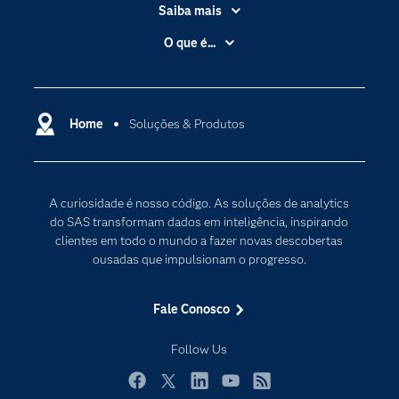
Saiba mais
Acessibilidade
O que é...
Apoio & Serviços
Análise de dados
Carreiras
Ciência dos dados
Certificação
Home
Soluções & Produtos
Computação em nuvem
Comunidades
Inteligência artificial
Desenvolvedores
Internet das Coisas
A curiosidade é nosso código. As soluções de analytics
Documentação
Transformação digital
do SAS transformam dados em inteligência, inspirando
PARA EDUCADORES
clientes em todo o mundo a fazer novas descobertas
ousadas que impulsionam o progresso.
Empresa
Estudante
Fale Conosco
Eventos
Follow Us
Experimentar / Comprar
Indústrias
Facebook
Twitter
LinkedIn
YouTube
RSS