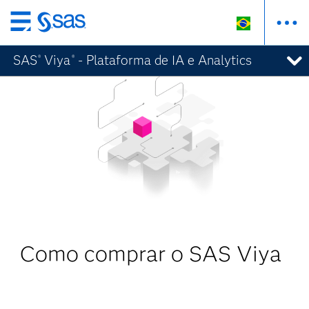
Pular
para
SAS
Viya
- Plataforma de IA e Analytics
®
®
o
conteúdo
principal
Como comprar o SAS Viya