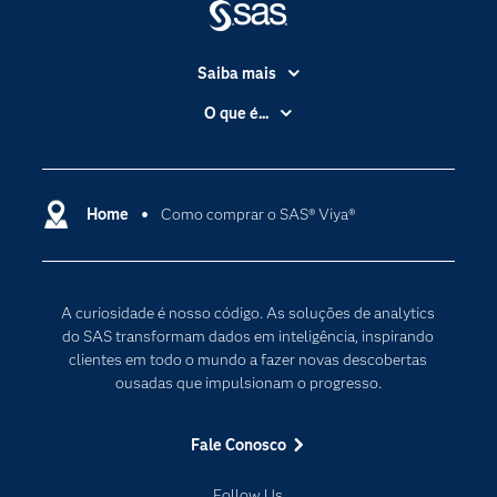
Saiba mais
Acessibilidade
O que é...
Apoio & Serviços
Análise de dados
Carreiras
Ciência dos dados
Certificação
Home
Como comprar o SAS® Viya®
Computação em nuvem
Comunidades
Inteligência artificial
Desenvolvedores
Internet das Coisas
A curiosidade é nosso código. As soluções de analytics
Documentação
Transformação digital
do SAS transformam dados em inteligência, inspirando
PARA EDUCADORES
clientes em todo o mundo a fazer novas descobertas
ousadas que impulsionam o progresso.
Empresa
Estudante
Fale Conosco
Eventos
Follow Us