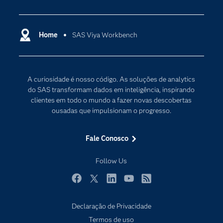
Apoio & Serviços
Análise de dados
Carreiras
Ciência dos dados
Certificação
Home
SAS Viya Workbench
Computação em nuvem
Comunidades
Inteligência artificial
Desenvolvedores
Internet das Coisas
A curiosidade é nosso código. As soluções de analytics
Documentação
Transformação digital
do SAS transformam dados em inteligência, inspirando
PARA EDUCADORES
clientes em todo o mundo a fazer novas descobertas
ousadas que impulsionam o progresso.
Empresa
Estudante
Fale Conosco
Eventos
Follow Us
Experimentar / Comprar
Indústrias
Facebook
Twitter
LinkedIn
YouTube
RSS
My SAS
Declaração de Privacidade
Por que o SAS?
Termos de uso