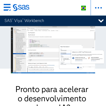
Pular
para
SAS
Viya
Workbench
®
®
o
conteúdo
principal
Pronto para acelerar
o desenvolvimento