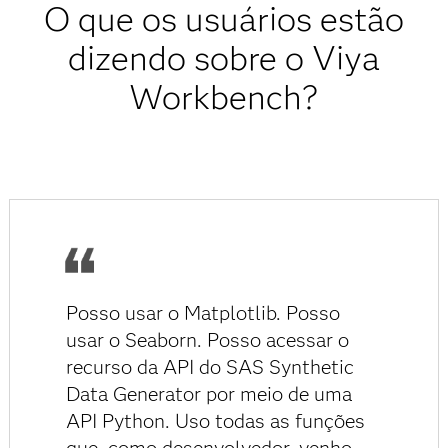
O que os usuários estão
Incorpore recursos analíticos e procedimentos
como módulos executáveis, facilitando o uso
do SAS e de alto desempenho e referência no
dizendo sobre o Viya
em produção.
mercado.
Use as mais recentes APIs de Python para
Workbench?
recuperação, processamento, atualização e
manipulação de dados.
Posso usar o Matplotlib. Posso
usar o Seaborn. Posso acessar o
recurso da API do SAS Synthetic
Data Generator por meio de uma
API Python. Uso todas as funções