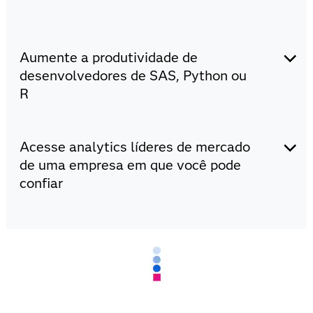
Aumente a produtividade de
desenvolvedores de SAS, Python ou
R
Há pouca ou nenhuma curva de aprendizado
Acesse analytics líderes de mercado
para usuários de SAS, Python e R.
Escolha sua linguagem de programação preferia
de uma empresa em que você pode
(SAS, Python ou R) e o IDE de sua preferência
confiar
(VS Code, Jupyter Notebook ou SAS Enterprise
Guide).
Desenvolva modelos analíticos, de IA e de
Crie novos projetos ou use projetos existentes.
machine learning de última geração com rapidez
Desenvolva do zero ou importe códigos
e consistência.
existentes em SAS, Python ou R.
Otimize seu processo de desenvolvimento,
Colabore usando o GIT para controle de versão
incluindo preparação e exploração de dados,
distribuído, backups e arquivamento.
analytics avançado e modelagem de IA/ML.
Salve o código de pontuação dos seus modelos