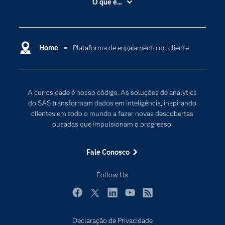
O que é...
análise de atribuição, aprimoram os
Apoio & Serviços
Análise de dados
insights e reduzem o tempo entre o insight
Carreiras
Ciência dos dados
e a ação.
Certificação
Home
Plataforma de engajamento do cliente
Computação em nuvem
Comunidades
Inteligência artificial
Desenvolvedores
Internet das Coisas
A curiosidade é nosso código. As soluções de analytics
Documentação
Transformação digital
do SAS transformam dados em inteligência, inspirando
PARA EDUCADORES
clientes em todo o mundo a fazer novas descobertas
ousadas que impulsionam o progresso.
Empresa
Estudante
Fale Conosco
Eventos
Follow Us
Experimentar / Comprar
Indústrias
Facebook
Twitter
LinkedIn
YouTube
RSS
My SAS
Declaração de Privacidade