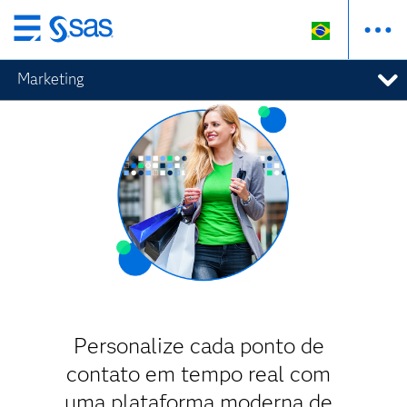
Pular
para
Marketing
o
conteúdo
principal
Personalize cada ponto de
contato em tempo real com
uma plataforma moderna de