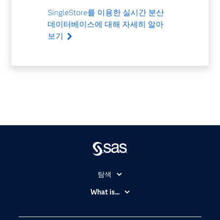
SingleStore를 이용한 실시간 분산
데이터베이스에 대해 자세히 알아
보기
탐색
My SAS
What is...
News Room
IoT(사물 인터넷)
SAS Viya