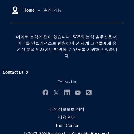
데이터 사이언스
SAS 이벤트 정보
Home
확장 기능
디지털 트랜스포메이션
SAS 채용 정보
분석 (Analytics)
SAS를 선택해야 하는 이유
인공 지능
데이터 분석에 답이 있습니다. SAS의 분석 솔루션은 데
Training
클라우드 컴퓨팅
이터를 인텔리전스로 변환하여 전 세계 고객들에게 숨
개발자(Developers)
겨진 분석 인사이트 발견할 수 있도록 지원하고 있습니
다.
교육 전문가
무료체험 및 구매
Contact us
문서화
Follow Us
산업별
Facebook
Twitter
LinkedIn
YouTube
RSS
솔루션 (Solutions)
영상 튜토리얼
개인정보보호 정책
이용 약관
자격증
Trust Center
접근성
© 2023 SAS Institute Inc. All Rights Reserved.