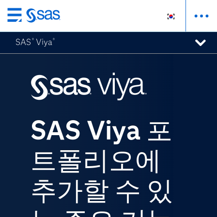
메
인
SAS
Viya
®
®
컨
텐
츠
로
바
로
가
SAS Viya 포
기
트폴리오에
추가할 수 있