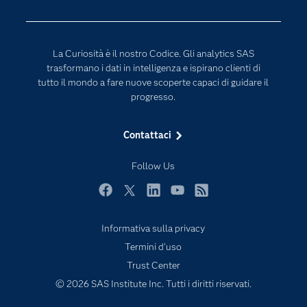
Eventi
Intelligenza Artificiale
Formazione
Internet of Things
La Curiosità è il nostro Codice. Gli analytics SAS
La nostra azienda
trasformano i dati in intelligenza e ispirano clienti di
tutto il mondo a fare nuove scoperte capaci di guidare il
My SAS
progresso.
News Room
Opportunità di lavoro
Contattaci
Perché SAS?
Follow Us
Prodotti
Prova / Acquista
Facebook
Twitter
LinkedIn
YouTube
RSS
SAS Viya
Informativa sulla privacy
Sei uno studente?
Termini d'uso
Trust Center
Settori di Mercato
© 2026 SAS Institute Inc. Tutti i diritti riservati.
Soluzioni