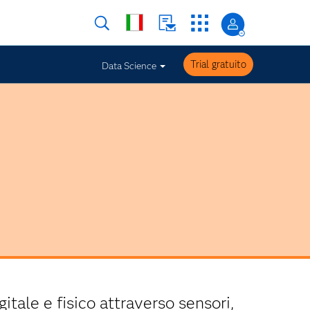
Trial gratuito
Data Science
itale e fisico attraverso sensori,