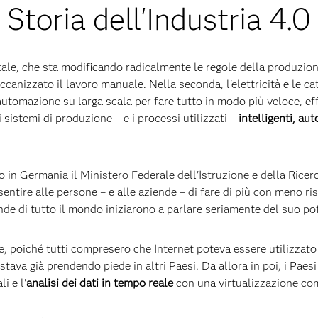
Storia dell'Industria 4.0
ale, che sta modificando radicalmente le regole della produzione
eccanizzato il lavoro manuale. Nella seconda, l'elettricità e le 
automazione su larga scala per fare tutto in modo più veloce, eff
 sistemi di produzione – e i processi utilizzati –
intelligenti, au
in Germania il Ministero Federale dell'Istruzione e della Ricerc
sentire alle persone – e alle aziende – di fare di più con meno ri
nde di tutto il mondo iniziarono a parlare seriamente del suo po
 poiché tutti compresero che Internet poteva essere utilizzato p
 stava già prendendo piede in altri Paesi. Da allora in poi, i Pae
i e l'
analisi dei dati in tempo reale
con una virtualizzazione comp