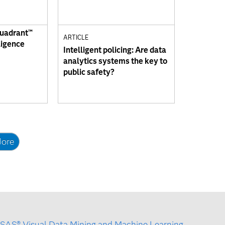
Quadrant™
ARTICLE
ligence
Intelligent policing: Are data
analytics systems the key to
public safety?
ore
SAS® Visual Data Mining and Machine Learning