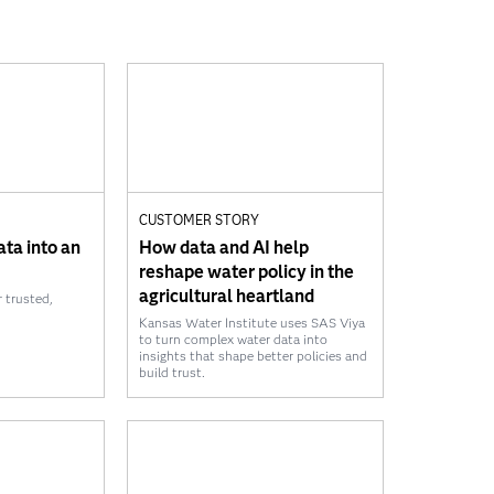
CUSTOMER STORY
ta into an
How data and AI help
reshape water policy in the
agricultural heartland
 trusted,
Kansas Water Institute uses SAS Viya
to turn complex water data into
insights that shape better policies and
build trust.