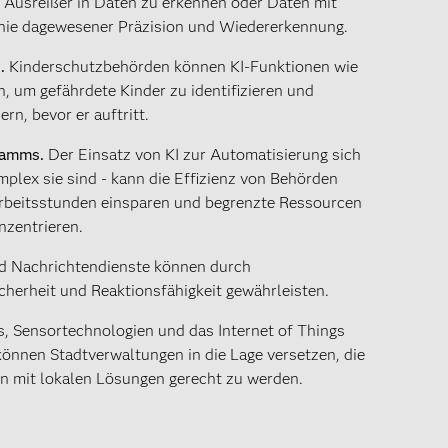
 Ausreißer in Daten zu erkennen oder Daten mit
nie dagewesener Präzision und Wiedererkennung.
n.
Kinderschutzbehörden können KI-Funktionen wie
, um gefährdete Kinder zu identifizieren und
, bevor er auftritt.
gramms.
Der Einsatz von KI zur Automatisierung sich
plex sie sind - kann die Effizienz von Behörden
Arbeitsstunden einsparen und begrenzte Ressourcen
nzentrieren.
nd Nachrichtendienste können durch
herheit und Reaktionsfähigkeit gewährleisten.
s, Sensortechnologien und das Internet of Things
önnen Stadtverwaltungen in die Lage versetzen, die
en mit lokalen Lösungen gerecht zu werden.