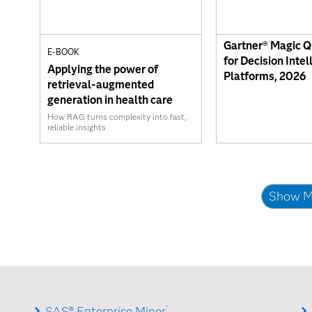
Gartner® Magic 
E-BOOK
for Decision Intel
Applying the power of
Platforms, 2026
retrieval-augmented
generation in health care
How RAG turns complexity into fast,
reliable insights
Show M
SAS® Enterprise Miner
™