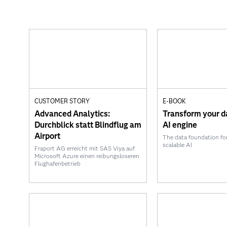
CUSTOMER STORY
E-BOOK
Advanced Analytics:
Transform your da
Durchblick statt Blindflug am
AI engine
Airport
The data foundation for
scalable AI
Fraport AG erreicht mit SAS Viya auf
Microsoft Azure einen reibungsloseren
Flughafenbetrieb