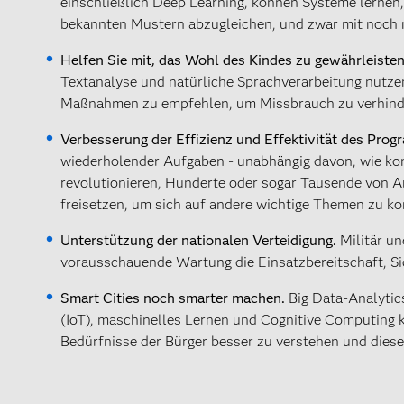
einschließlich Deep Learning, können Systeme lernen,
bekannten Mustern abzugleichen, und zwar mit noch 
Helfen Sie mit, das Wohl des Kindes zu gewährleiste
Textanalyse und natürliche Sprachverarbeitung nutzen
Maßnahmen zu empfehlen, um Missbrauch zu verhindern
Verbesserung der Effizienz und Effektivität des Pro
wiederholender Aufgaben - unabhängig davon, wie kom
revolutionieren, Hunderte oder sogar Tausende von 
freisetzen, um sich auf andere wichtige Themen zu ko
Unterstützung der nationalen Verteidigung.
Militär u
vorausschauende Wartung die Einsatzbereitschaft, Sic
Smart Cities noch smarter machen.
Big Data-Analytic
(IoT), maschinelles Lernen und Cognitive Computing k
Bedürfnisse der Bürger besser zu verstehen und dies