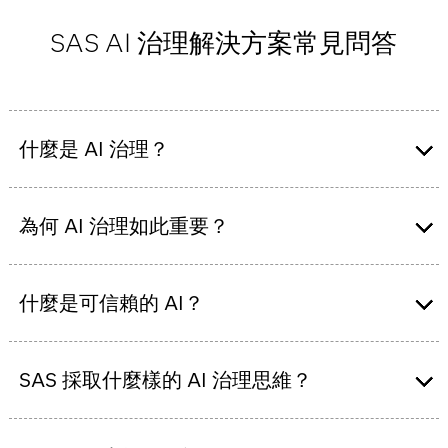
SAS AI 治理解決方案常見問答
什麼是 AI 治理？
AI 治理是一項全方位策略，旨在建立 AI 監督、確保合
規，並於組織內打造一致的運作與基礎架構。同時，也
為何 AI 治理如此重要？
希望促進以人為本的文化，推動 AI 的透明與問責機制。
強健的 AI 治理能在客戶、監管單位與內部利害關係人之
間建立信任。擁有完善治理架構的組織，能更有效地：
什麼是可信賴的 AI？
可信賴的 AI 是一種以人為本而設計、開發和部署的 AI 系
避免並修復未預期的社會與環境影響；
統。這些系統納入適當程度的問責制、包容性、透明
SAS 採取什麼樣的 AI 治理思維？
吸引並留住重視責任創新的頂尖 AI 人才；
度、完整性和穩健性，以提升人類自主性並預防人為傷
強化對 AI 決策的信任；
害。可信賴的 AI 能確保安全性、可靠性與倫理考量，與
有自信地管理 AI 帶來的風險；
SAS 採用「四大支柱」的協作式 AI 治理方法，聚焦於下