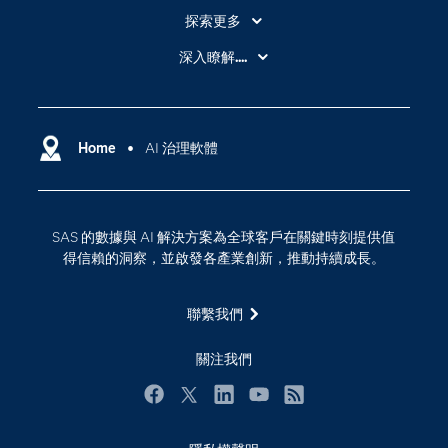
探索更多
About SAS
深入瞭解....
My SAS
人工智慧
SAS Viya
分析
Why SAS？
Home
AI 治理軟體
數位轉型
影片教學
物聯網
技術支援資料
資料科學
SAS 的數據與 AI 解決方案為全球客戶在關鍵時刻提供值
探索工作機會
雲端計算
得信賴的洞察，並啟發各產業創新，推動持續成長。
支援服務
最新消息
聯繫我們
校園 - 學生
關注我們
校園 - 教育者
活動
Facebook
Twitter
LinkedIn
YouTube
RSS
產品