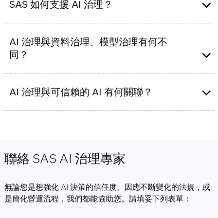
AI 治理原則保持一致。
簡化營運流程；
列面向：
SAS 如何支援 AI 治理？
為組織策略培養未來適應力。
缺乏 AI 治理的組織，將面臨法律風險、因偏誤或不透明
SAS 透過內嵌於
SAS Viya
的多項功能支援 AI 治理。使
監督：
確保內外部的 AI 技術與流程遵守資料與
決策而造成的聲譽損害、營運低效，以及信任流失。
用者可執行模型風險管理、模型可解釋性分析、偏誤偵
AI 治理與資料治理、模型治理有何不
AI 倫理
原則。同時，並為銷售、顧問、產品開
測與修正、資料遮罩等多項作業。此外，結合 SAS AI 治
同？
發與採購相關 AI 的機會提供監督建議。
理諮詢小組的專業知識，SAS 提供關於 AI 治理策略的洞
營運：
理解市場需求與期望，開發符合市場可行
察，協助規劃治理成熟度與導入準備。
性、SAS 產品組合協同效應、法規遵循與 AI 倫
資料治理
是組織內管理資料的策略性架構。 模型治理則
理原則的技術。
涵蓋模型從開發、測試、稽核、部署到監控的整個生命
AI 治理與可信賴的 AI 有何關聯？
合規：
監測、稽核並確保符合資料與 AI 倫理原
週期。AI 治理是一項全方位策略，旨在建立監督機制、
則。在公開 AI 相關技術和服務之前，提供組織
確保合規，並於組織內打造一致的運作與基礎架構。
AI 治理與可信賴的 AI 相輔相成。AI 治理是組織推動創
制衡措施以確認緩解需求。
新、確保 AI 值得信賴的具體實踐。
文化：
培養 AI 創作者、貢獻者與使用者的生態
系統，促進知識分享、協作，並建立與資料及
聯絡 SAS AI 治理專家
AI 倫理一致的行為和實務常態。
無論您是想強化 AI 決策的信任度、因應不斷變化的法規，或
是簡化營運流程，我們都能協助您。請填妥下列表單：