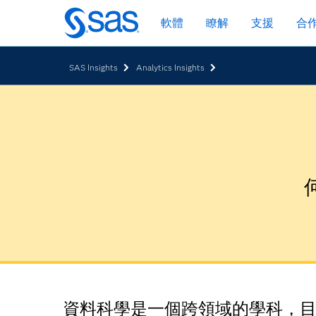
跳
軟體
瞭解
支援
合
至
主
要
SAS Insights
Analytics Insights
內
容
資料科學是一個跨領域的學科，目