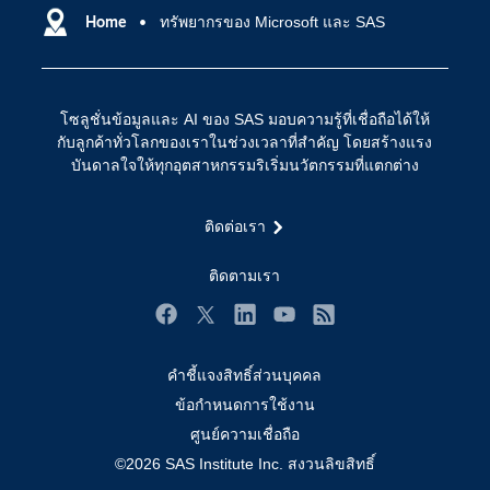
การฝึกฝนและอบรม
Home
ทรัพยากรของ Microsoft และ SAS
ปัญญาประดิษฐ์
การเข้าถึง
วิทยาศาสตร์ข้อมูล
การเชื่อมโยงอินเทอร์เน็ตของสรรพสิ่ง
โซลูชั่นข้อมูลและ AI ของ SAS มอบความรู้ที่เชื่อถือได้ให้
การเปลี่ยนแปลงทางดิจิทัล
กับลูกค้าทั่วโลกของเราในช่วงเวลาที่สำคัญ โดยสร้างแรง
ชุมชน
บันดาลใจให้ทุกอุตสาหกรรมริเริ่มนวัตกรรมที่แตกต่าง
ทดลอง/ สั่งซื้อ
ติดต่อเรา
ทำไมต้อง SAS?
นักพัฒนา
ติดตามเรา
นักเรียน
Facebook
Twitter
LinkedIn
YouTube
RSS
บริการสนับสนุน
คำชี้แจงสิทธิ์ส่วนบุคคล
บริษัท
ข้อกำหนดการใช้งาน
ประกาศนียบัตร
ศูนย์ความเชื่อถือ
ระบบโซลูชั่นเพื่อการแก้ไขปัญหา
©2026 SAS Institute Inc. สงวนลิขสิทธิ์
ร่วมงานกับเรา