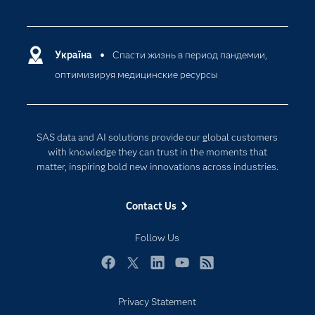
Careers
Analytics
Certification
Artificial Intelligence
Communities
Україна
Спасти жизнь в период пандемии,
Cloud Computing
оптимизируя медицинские ресурсы
Company
Data Science
Developers
Generative AI
Documentation
Responsible Innovation
SAS data and AI solutions provide our global customers
For Educators
with knowledge they can trust in the moments that
matter, inspiring bold new innovations across industries.
Events
Industries
Contact Us
My SAS
Follow Us
Newsroom
Products
Facebook
Twitter
LinkedIn
YouTube
RSS
SAS Viya
Privacy Statement
Solutions