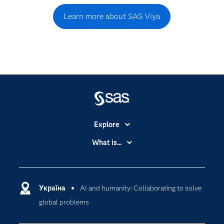
Learn more about SAS Viya
Explore
Accessibility
What is...
Careers
Analytics
Certification
Artificial Intelligence
Communities
Україна
AI and humanity: Collaborating to solve
Cloud Computing
global problems
Company
Data Science
Developers
Generative AI