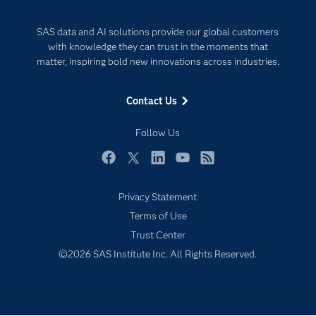
Documentation
Responsible Innovation
SAS data and AI solutions provide our global customers
For Educators
with knowledge they can trust in the moments that
matter, inspiring bold new innovations across industries.
Events
Industries
Contact Us
My SAS
Follow Us
Newsroom
Products
Facebook
Twitter
LinkedIn
YouTube
RSS
SAS Viya
Privacy Statement
Solutions
Terms of Use
Students
Trust Center
Support & Services
©2026 SAS Institute Inc. All Rights Reserved.
Training
Try/Buy