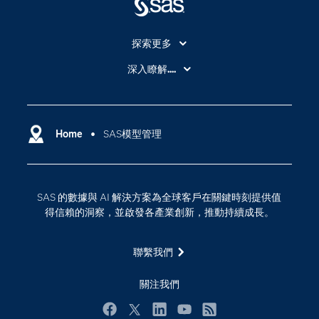
探索更多
About SAS
深入瞭解....
My SAS
人工智慧
SAS Viya
分析
Why SAS？
Home
SAS模型管理
數位轉型
影片教學
物聯網
技術支援資料
資料科學
SAS 的數據與 AI 解決方案為全球客戶在關鍵時刻提供值
探索工作機會
雲端計算
得信賴的洞察，並啟發各產業創新，推動持續成長。
支援服務
最新消息
聯繫我們
校園 - 學生
關注我們
校園 - 教育者