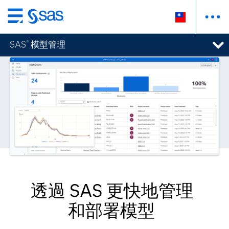
跳
至
SAS
模型管理
®
主
要
內
容
透過 SAS 更快地管理
和部署模型