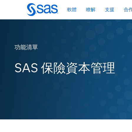
跳
軟體
瞭解
支援
合
至
主
要
內
容
功能清單
SAS 保險資本管理
SAS 保險資本管理