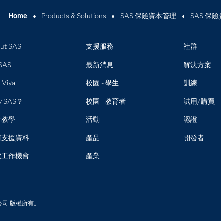
Home
Products & Solutions
SAS 保險資本管理
SAS 保
ut SAS
支援服務
社群
SAS
最新消息
解決方案
 Viya
校園 - 學生
訓練
y SAS？
校園 - 教育者
試用/購買
片教學
活動
認證
術支援資料
產品
開發者
索工作機會
產業
所公司 版權所有。