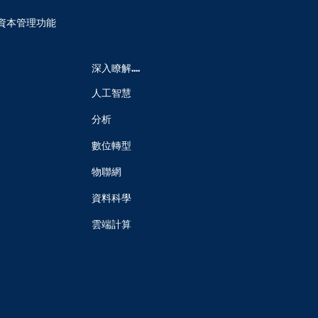
險資本管理功能
深入瞭解....
人工智慧
分析
數位轉型
物聯網
資料科學
雲端計算