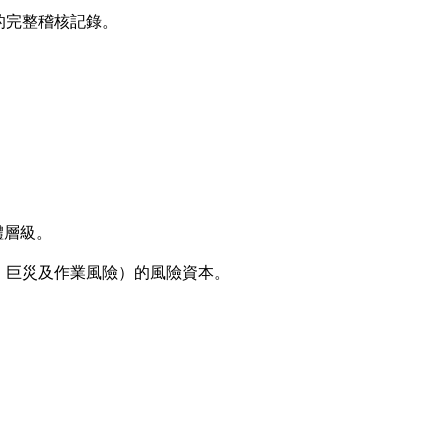
的完整稽核記錄。
。
體層級。
、巨災及作業風險）的風險資本。