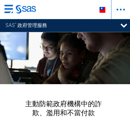
跳
至
SAS
政府管理服務
®
主
要
內
容
主動防範政府機構中的詐
欺、濫用和不當付款