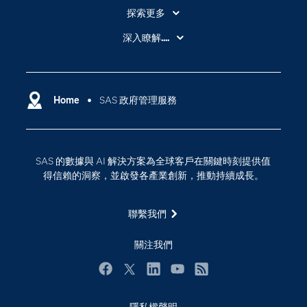
探索更多
About SAS
深入瞭解....
My SAS
人工智慧
SAS Viya
分析
Why SAS？
Home
SAS 政府管理服務
數位轉型
影片教學
物聯網
技術支援資料
資料科學
SAS 的數據與 AI 解決方案為全球客戶在關鍵時刻提供值
探索工作機會
雲端計算
得信賴的洞察，並啟發各產業創新，推動持續成長。
支援服務
最新消息
聯繫我們
校園 - 學生
關注我們
校園 - 教育者
活動
Facebook
Twitter
LinkedIn
YouTube
RSS
產品