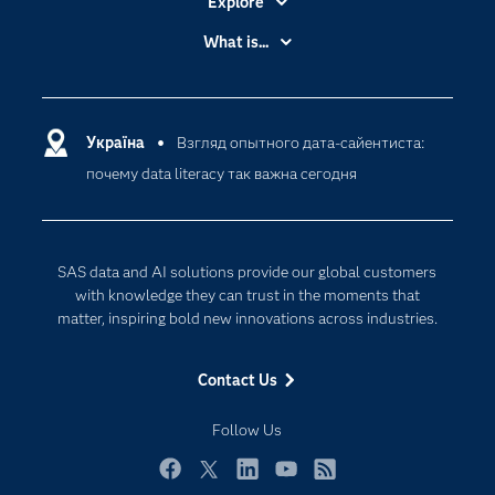
Explore
Accessibility
What is...
Careers
Analytics
Certification
Artificial Intelligence
Communities
Україна
Взгляд опытного дата-сайентиста:
Cloud Computing
почему data literacy так важна сегодня
Company
Data Science
Developers
Generative AI
Documentation
Responsible Innovation
SAS data and AI solutions provide our global customers
For Educators
with knowledge they can trust in the moments that
matter, inspiring bold new innovations across industries.
Events
Industries
Contact Us
My SAS
Follow Us
Newsroom
Products
Facebook
Twitter
LinkedIn
YouTube
RSS