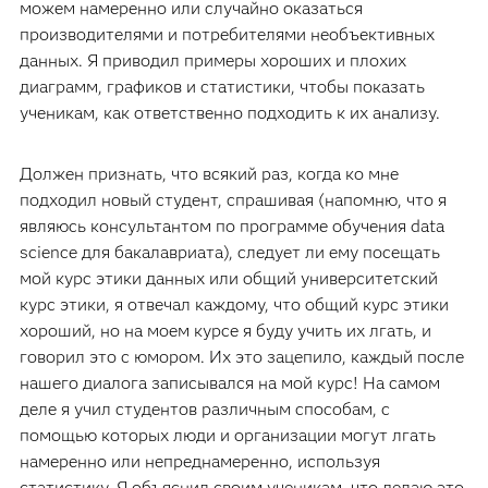
можем намеренно или случайно оказаться
производителями и потребителями необъективных
данных. Я приводил примеры хороших и плохих
диаграмм, графиков и статистики, чтобы показать
ученикам, как ответственно подходить к их анализу.
Должен признать, что всякий раз, когда ко мне
подходил новый студент, спрашивая (напомню, что я
являюсь консультантом по программе обучения data
science для бакалавриата), следует ли ему посещать
мой курс этики данных или общий университетский
курс этики, я отвечал каждому, что общий курс этики
хороший, но на моем курсе я буду учить их лгать, и
говорил это с юмором. Их это зацепило, каждый после
нашего диалога записывался на мой курс! На самом
деле я учил студентов различным способам, с
помощью которых люди и организации могут лгать
намеренно или непреднамеренно, используя
статистику. Я объяснил своим ученикам, что делаю это