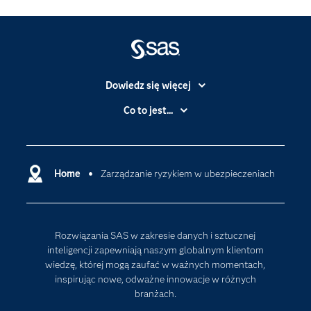
Dowiedz się więcej
Branże
Co to jest...
Certyfikaty
Analityka
Deweloperzy
Analityka w Chmurze
Dlaczego SAS?
Home
Zarządzanie ryzykiem w ubezpieczeniach
Data Science
Dokumentacja
Sztuczna Inteligencja
Dostępność
Rozwiązania SAS w zakresie danych i sztucznej
Firma
inteligencji zapewniają naszym globalnym klientom
Internet rzeczy
wiedzę, której mogą zaufać w ważnych momentach,
inspirując nowe, odważne innowacje w różnych
Kariera
branżach.
Mój profil SAS