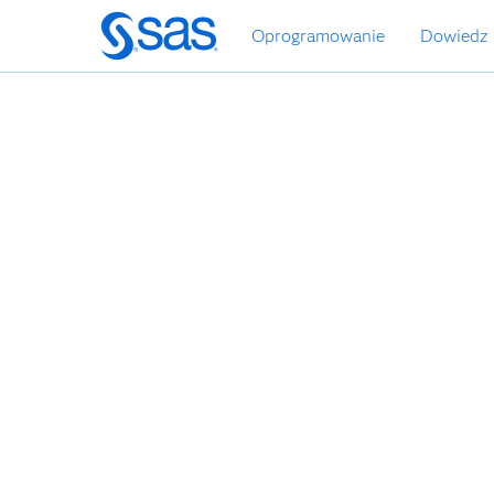
Wróć
Oprogramowanie
Dowiedz 
do
strony
głównej