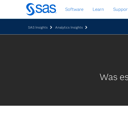
Zurück
Software
Learn
Suppor
zum
Hauptinhalt
SAS Insights
Analytics Insights
Was es