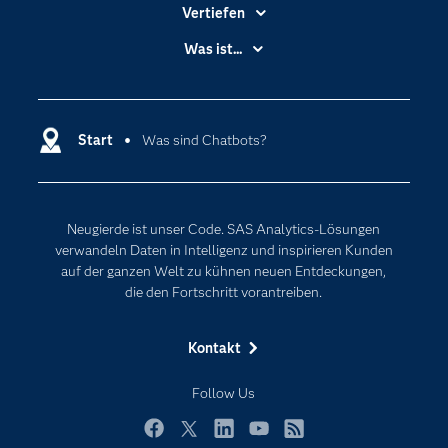
Vertiefen
Branchen
Was ist...
Communitys
Analytics
Dokumentation
Cloud Computing
Entwickler
Start
Was sind Chatbots?
Data Science
Erreichbarkeit
Generative AI
Events
Internet der Dinge
Neugierde ist unser Code. SAS Analytics-Lösungen
Karriere
Künstliche Intelligenz
verwandeln Daten in Intelligenz und inspirieren Kunden
Für Lehrkräfte
auf der ganzen Welt zu kühnen neuen Entdeckungen,
die den Fortschritt vorantreiben.
Lehrvideos
Lösungen
Kontakt
Mein SAS
Follow Us
Nachrichten
Produkte
Facebook
Twitter
LinkedIn
YouTube
RSS