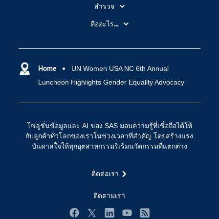
สำรวจ
สำหรับนักการศึกษา
คืออะไร...
SAS Viya
คลาวด์คอมพิวติ้ง (Cloud Computing)
SAS ของฉัน
ความสามารถระบบการวิเคราะห์
การฝึกฝนและอบรม
Home
UN Women USA NC 6th Annual
ปัญญาประดิษฐ์
Luncheon Highlights Gender Equality Advocacy
การเข้าถึง
วิทยาศาสตร์ข้อมูล
การเชื่อมโยงอินเทอร์เน็ตของสรรพสิ่ง
การเปลี่ยนแปลงทางดิจิทัล
โซลูชั่นข้อมูลและ AI ของ SAS มอบความรู้ที่เชื่อถือได้ให้
ชุมชน
กับลูกค้าทั่วโลกของเราในช่วงเวลาที่สำคัญ โดยสร้างแรง
บันดาลใจให้ทุกอุตสาหกรรมริเริ่มนวัตกรรมที่แตกต่าง
ทดลอง/ สั่งซื้อ
ทำไมต้อง SAS?
ติดต่อเรา
นักพัฒนา
ติดตามเรา
นักเรียน
บริการสนับสนุน