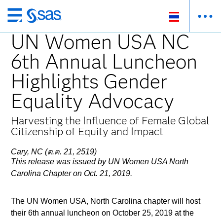
ข้าม
ไป
UN Women USA
NC
ที่
6th Annual Luncheon
เนื้อหา
หลัก
Highlights Gender
Equality Advocacy
Harvesting the Influence of Female Global
Citizenship of Equity and Impact
Cary, NC (ต.ค. 21, 2519)
This release was issued by UN Women USA North
Carolina Chapter on Oct. 21, 2019.
The UN Women USA, North Carolina chapter will host
their 6th annual luncheon on October 25, 2019 at the