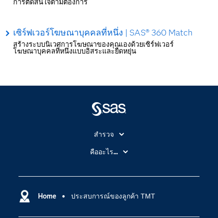
การตัดสินใจตามต้องการ
เซิร์ฟเวอร์โฆษณาบุคคลที่หนึ่ง | SAS® 360 Match
สร้างระบบนิเวศการโฆษณาของคุณเองด้วยเซิร์ฟเวอร์
โฆษณาบุคคลที่หนึ่งแบบอิสระและยืดหยุ่น
สำรวจ
สำหรับนักการศึกษา
คืออะไร...
SAS Viya
คลาวด์คอมพิวติ้ง (Cloud Computing)
SAS ของฉัน
ความสามารถระบบการวิเคราะห์
การฝึกฝนและอบรม
Home
ประสบการณ์ของลูกค้า TMT
ปัญญาประดิษฐ์
การเข้าถึง
วิทยาศาสตร์ข้อมูล