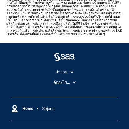
ต่างกันไปขึ้นอยู่กับตัวแปรทางธุรกิจ และทางเทคนิค และข้อความทั้งหมดจะต้องได้รับ
การพิจารณาว่าไม่ใช่เหตุการณ์ที่เกิดขึ้นได้ตลอด การประหยัดงบประมาณ ผลลัพธ์
และประสิทธิภาพจะแตกต่างกันไปขึ้นอยู่กับการกำหนดค่า และเงื่อนไขของลูกค้า
แต่ละราย SAS ไม่รับประกันหรือรับรองว่าลูกค้าทุกคนจะได้ผลลัพธ์ที่เหมือนกัน การรับ
ประกันเพียงอย่างเดียวสำหรับผลิตภัณฑ์และบริการของ SAS นั้นเป็นไปตามที่กำหนด
ไว้ในคำชี้แจง การรับประกันอย่างชัดแจ้งในข้อตกลงที่เป็นลายลักษณ์อักษรสำหรับ
ผลิตภัณฑ์และบริการดังกล่าว ไม่ควรตีความสิ่งใดในที่นี้ว่าเป็นการรับประกันเพิ่มเติม
ลูกค้าได้แบ่งปันความสำเร็จกับ SAS ซึ่งเป็นส่วนหนึ่งของการแลกเปลี่ยนตามสัญญาที่
ตกลงร่วมกันหรือการสรุปความสำเร็จของโครงการหลังจากการใช้งานซอฟต์แวร์ SAS
ได้สำเร็จ ชื่อแบรนด์และผลิตภัณฑ์เป็นเครื่องหมายการค้าของบริษัทนั้น ๆ
สำรวจ
สำหรับนักการศึกษา
คืออะไร...
SAS Viya
คลาวด์คอมพิวติ้ง (Cloud Computing)
SAS ของฉัน
ความสามารถระบบการวิเคราะห์
การฝึกฝนและอบรม
Home
Sejung
ปัญญาประดิษฐ์
การเข้าถึง
วิทยาศาสตร์ข้อมูล
การเชื่อมโยงอินเทอร์เน็ตของสรรพสิ่ง