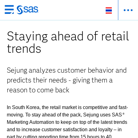
ข้าม
ไป
ที่
Staying ahead of retail
เนื้อหา
หลัก
trends
Sejung analyzes customer behavior and
predicts their needs - giving them a
reason to come back
In South Korea, the retail market is competitive and fast-
moving. To stay ahead of the pack, Sejung uses SAS
®
Marketing Automation to keep on top of the latest trends
and to increase customer satisfaction and loyalty – in
part by cutting reporting time from 15 hours to 40