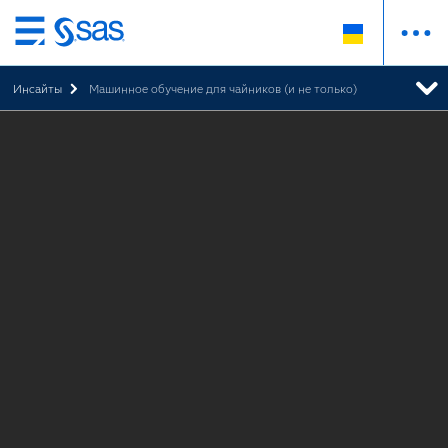
Skip
to
Инсайты
Машинное обучение для чайников (и не только)
main
content