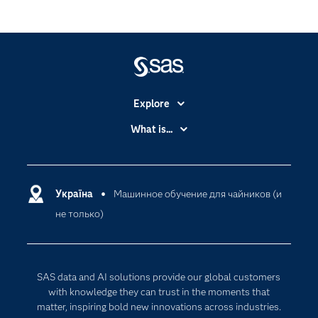
Explore
Accessibility
What is...
Careers
Analytics
Certification
Artificial Intelligence
Communities
Україна
Машинное обучение для чайников (и
Cloud Computing
не только)
Company
Data Science
Developers
Generative AI
Documentation
Responsible Innovation
SAS data and AI solutions provide our global customers
For Educators
with knowledge they can trust in the moments that
matter, inspiring bold new innovations across industries.
Events