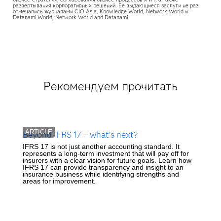
развертывания корпоративных решений. Ее выдающиеся заслуги не раз
отмечались журналами CIO Asia, Knowledge World, Network World и
Datanami.World, Network World and Datanami.
Рекомендуем прочитать
ARTICLE
Beyond IFRS 17 – what's next?
IFRS 17 is not just another accounting standard. It
represents a long-term investment that will pay off for
insurers with a clear vision for future goals. Learn how
IFRS 17 can provide transparency and insight to an
insurance business while identifying strengths and
areas for improvement.