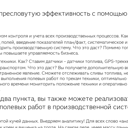
 пресловутую эффективность с помощь
зм контроля и учета всех производственных процессов. Как
ц полей, введение показателей план/факт, систематическое 
недрить производственную систему. Что это даст? Помимо то
вы повышаете управляемость бизнеса.
ехники. Как? Ставим датчики – датчики топлива, GPS-трекк
транспортом. Что это даст? Вы получаете дополнительную 
траненное явление. Сможете отслеживать сливы топлива, н
 выполнения полевых работ по трекам техники, оптимально
ьного времени мониторить положение техники и оперативно
.
и два пункта, вы также можете реализо
полевых работ в производственной сист
 этой кучей данных. Внедряем аналитику! Для всех слово «а
ак крем и вишенка на торте. На самом деле, имея массу дан