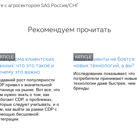
оте с агросектором SAS Россия/СНГ
Рекомендуем прочитать
RTICLE
ARTICLE
латформа клиентских
Ваши клиенты не боятся
анных: что это такое и
новых технологий, а вы?
очему это важно
Исследование показывает, что
потребители принимают новые
давний рост популярности
технологии даже быстрее, чем
P привел к значительной
бренды.
танице на рынке. Вот все, что
м нужно знать о том, как
ботает CDP, о проблемах,
торые следует учитывать, и о
м, как выйти за рамки CDP с
омощью бесшовной
теграции.