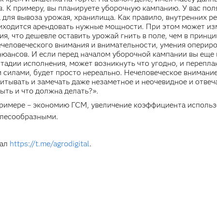
. К примеру, вы планируете уборочную кампанию. У вас пол
 для вывоза урожая, хранилища. Как правило, внутренних ре
приходится арендовать нужные мощности. При этом может и
я, что дешевле оставить урожай гнить в поле, чем в принци
человеческого внимания и внимательности, умения опериро
нюансов. И если перед началом уборочной кампании вы еще
 стадии исполнения, может возникнуть что угодно, и перепл
 силами, будет просто нереально. Нечеловеческое внимание
итывать и замечать даже незаметное и неочевидное и отвеча
ыть и что должна делать?».
примере – экономию ГСМ, увеличение коэффициента использо
елесообразными.
нал
https://t.me/agrodigital
.