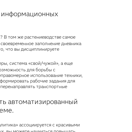
ю информационных
? В том же растениеводстве самое
и своевременное заполнение дневника
го, что вы дисциплинируете
еры, система «свой/чужой», а еще
возможность для борьбы с
еправомерное использование техники,
 формировать рабочие задания для
 перенаправлять транспортные
вать автоматизированный
еме.
налитика» ассоциируется с красивыми
ных, вы можете научиться повышать