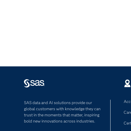
Acce
SAS data and AI solutions provide our
global customers with knowledge they can
Car
trust in the moments that matter, inspiring
bold new innovations across industries.
Cert