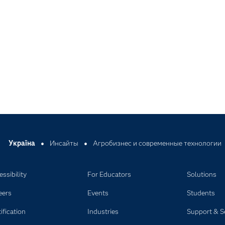
Україна
Инсайты
Агробизнес и современные технологии
ssibility
For Educators
Solutions
eers
Events
Students
ification
Industries
Support & S