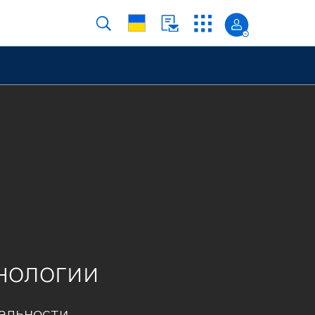
нологии
альности.