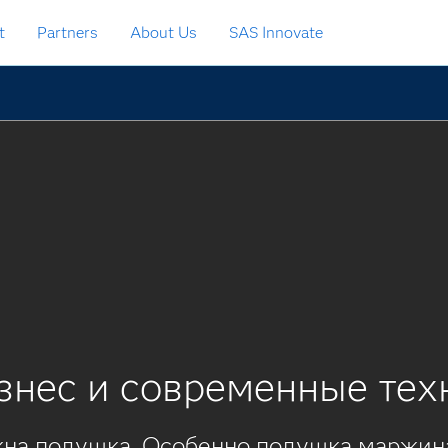
t
Partners
About Us
SAS Innovate
знес и современные тех
на подушка. Особенно подушка маржин