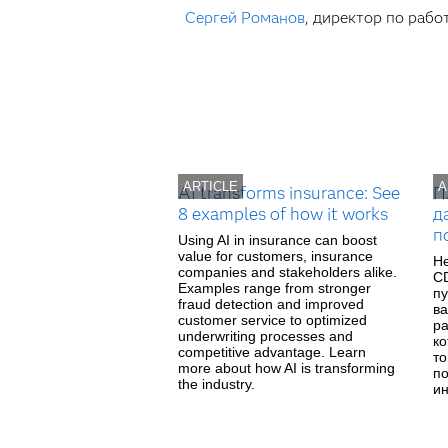
Сергей Романов
, директор по раб
ARTICLE
A
AI transforms insurance: See
П
8 examples of how it works
д
п
Using AI in insurance can boost
value for customers, insurance
Не
companies and stakeholders alike.
CD
Examples range from stronger
пу
fraud detection and improved
ва
customer service to optimized
ра
underwriting processes and
ко
competitive advantage. Learn
то
more about how AI is transforming
п
the industry.
ин